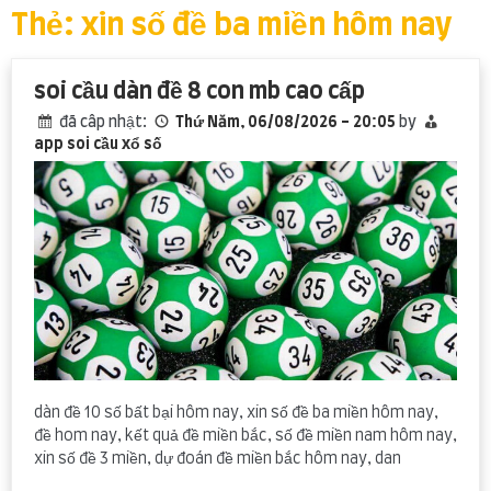
content
Thẻ:
xin số đề ba miền hôm nay
soi cầu dàn đề 8 con mb cao cấp
đã câp nhật:
Thứ Năm, 06/08/2026 - 20:05
by
app soi cầu xổ số
dàn đề 10 số bất bại hôm nay, xin số đề ba miền hôm nay,
đề hom nay, kết quả đề miền bắc, số đề miền nam hôm nay,
xin số đề 3 miền, dự đoán đề miền bắc hôm nay, dan