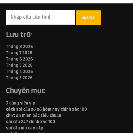
dàn
đề
8
SEARCH
con
mb
cao
Lưu trữ
cấp
Tháng 8 2026
Tháng 7 2026
Tháng 6 2026
Tháng 5 2026
Tháng 4 2026
Tháng 3 2026
Chuyên mục
3 càng siêu vip
cách soi cầu xổ số hôm nay chính xác 100
chốt số miền bắc siêu chuẩn
soi cầu 247 chính xác 100
soi cầu mb cao cấp