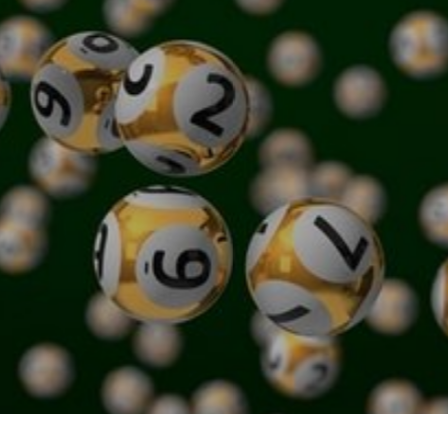
Skip
to