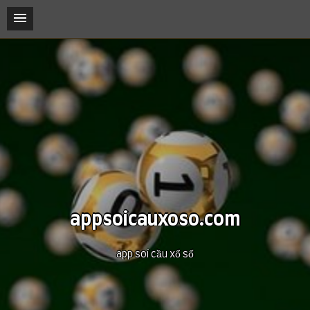
appsoicauxoso.com
app soi cầu xổ số