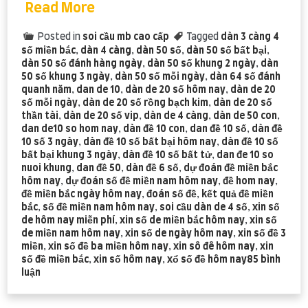
Read More
Posted in
soi cầu mb cao cấp
Tagged
dàn 3 càng 4
số miền bắc
,
dàn 4 càng
,
dàn 50 số
,
dàn 50 số bất bại
,
dàn 50 số đánh hàng ngày
,
dàn 50 số khung 2 ngày
,
dàn
50 số khung 3 ngày
,
dàn 50 số mỗi ngày
,
dàn 64 số đánh
quanh năm
,
dan de 10
,
dàn de 20 số hôm nay
,
dàn de 20
số mỗi ngày
,
dàn de 20 số rồng bạch kim
,
dàn de 20 số
thần tài
,
dàn de 20 số vip
,
dàn de 4 càng
,
dàn de 50 con
,
dan de10 so hom nay
,
dàn đề 10 con
,
dan đề 10 số
,
dàn đề
10 số 3 ngày
,
dàn đề 10 số bất bại hôm nay
,
dàn đề 10 số
bất bại khung 3 ngày
,
dàn đề 10 số bất tử
,
dan đe 10 so
nuoi khung
,
dan đề 50
,
dàn đề 6 số
,
dự đoán đề miền bắc
hôm nay
,
dự đoán số đề miền nam hôm nay
,
đề hom nay
,
đề miền bắc ngày hôm nay
,
đoán số đề
,
kết quả đề miền
bắc
,
số đề miền nam hôm nay
,
soi cầu dàn de 4 số
,
xin số
de hôm nay miễn phí
,
xin số de miền bắc hôm nay
,
xin số
de miền nam hôm nay
,
xin số de ngày hôm nay
,
xin số đề 3
miền
,
xin số đề ba miền hôm nay
,
xin sô đê hôm nay
,
xin
số đề miền bắc
,
xin số hôm nay
,
xổ số đề hôm nay
85 bình
ở
luận
soi
cầu