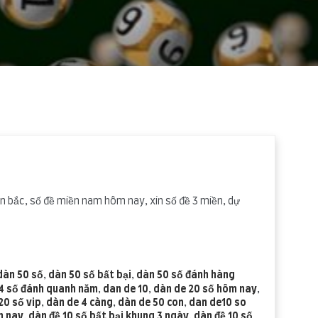
ền bắc, số đề miền nam hôm nay, xin số đề 3 miền, dự
dàn 50 số
,
dàn 50 số bất bại
,
dàn 50 số đánh hàng
4 số đánh quanh năm
,
dan de 10
,
dàn de 20 số hôm nay
,
20 số vip
,
dàn de 4 càng
,
dàn de 50 con
,
dan de10 so
m nay
,
dàn đề 10 số bất bại khung 3 ngày
,
dàn đề 10 số