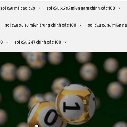
soi cầu mt cao cấp
soi cầu xổ số miền nam chính xác 100
soi cầu xổ số miền trung chính xác 100
soi cầu xổ số miền n
00
soi cầu 247 chính xác 100