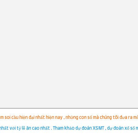
 soi cầu hiện đại nhất hiện nay , những con số mà chúng tôi đưa ra mỗ
 nhất với tỷ lễ ăn cao nhất . Tham khảo dự đoán XSMT , dự đoán xổ số