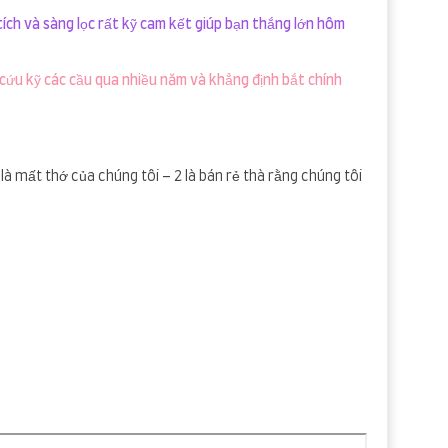
ích và sàng lọc rất kỹ cam kết giúp bạn thắng lớn hôm
cứu kỹ các cầu qua nhiều năm và khẳng định bắt chính
là mất thớ của chúng tôi – 2 là bán rẻ thà rằng chúng tôi