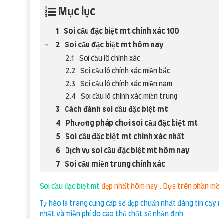
Mục lục
Soi cầu đặc biệt mt chính xác 100
Soi cầu đặc biệt mt hôm nay
Soi cầu lô chính xác
Soi cầu lô chính xác miền bắc
Soi cầu lô chính xác miền nam
Soi cầu lô chính xác miền trung
Cách đánh soi cầu đặc biệt mt
Phương pháp chơi soi cầu đặc biệt mt
Soi cầu đặc biệt mt chính xác nhất
Dịch vụ soi cầu đặc biệt mt hôm nay
Soi cầu miền trung chính xác
Soi cầu đặc biệt mt
đẹp nhất hôm nay . Dựa trên phần mềm
Tự hào là trang cung cấp số đẹp chuẩn nhất đáng tin cậy
nhất và miễn phí do cao thủ chốt số nhận định