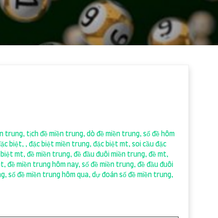
iền trung, tịch đề miền trung, dò đề miền trung, số đề hôm
 biệt, , đặc biệt miền trung, đặc biệt mt, soi cầu đặc
c biệt mt, đề miền trung, đề đầu đuôi miền trung, đề mt,
mt, đề miền trung hôm nay, số đề miền trung, đề đầu đuôi
ung, số đề miền trung hôm qua, dự đoán số đề miền trung,