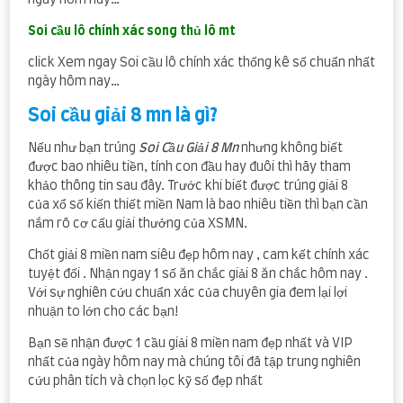
Soi cầu lô chính xác song thủ lô mt
click Xem ngay Soi cầu lô chính xác thống kê số chuẩn nhất
ngày hôm nay…
Soi cầu giải 8 mn là gì?
Nếu như bạn trúng
Soi Cầu Giải 8 Mn
nhưng không biết
được bao nhiêu tiền, tính con đầu hay đuôi thì hãy tham
khảo thông tin sau đây. Trước khi biết được trúng giải 8
của xổ số kiến thiết miền Nam là bao nhiêu tiền thì bạn cần
nắm rõ cơ cấu giải thưởng của XSMN.
Chốt giải 8 miền nam siêu đẹp hôm nay , cam kết chính xác
tuyệt đối . Nhận ngay 1 số ăn chắc giải 8 ăn chắc hôm nay .
Với sự nghiên cứu chuẩn xác của chuyên gia đem lại lợi
nhuận to lớn cho các bạn!
Bạn sẽ nhận được 1 cầu giải 8 miền nam đẹp nhất và VIP
nhất của ngày hôm nay mà chúng tôi đã tập trung nghiên
cứu phân tích và chọn lọc kỹ số đẹp nhất