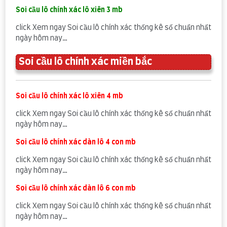
Soi cầu lô chính xác lô xiên 3 mb
click Xem ngay Soi cầu lô chính xác thống kê số chuẩn nhất
ngày hôm nay…
Soi cầu lô chính xác miền bắc
Soi cầu lô chính xác lô xiên 4 mb
click Xem ngay Soi cầu lô chính xác thống kê số chuẩn nhất
ngày hôm nay…
Soi cầu lô chính xác dàn lô 4 con mb
click Xem ngay Soi cầu lô chính xác thống kê số chuẩn nhất
ngày hôm nay…
Soi cầu lô chính xác dàn lô 6 con mb
click Xem ngay Soi cầu lô chính xác thống kê số chuẩn nhất
ngày hôm nay…