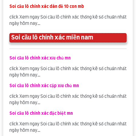
Soi cầu lô chính xác dàn đề 10 con mb
click Xem ngay Soi cầu lô chính xác thống kê số chuẩn nhất
ngày hôm nay…
Soi cầu lô chính xác miền nam
Soi cầu lô chính xác xỉu chủ mn
click Xem ngay Soi cầu lô chính xác thống kê số chuẩn nhất
ngày hôm nay…
Soi cầu lô chính xác cặp xỉu chủ mn
click Xem ngay Soi cầu lô chính xác thống kê số chuẩn nhất
ngày hôm nay…
Soi cầu lô chính xác đặc biệt mn
click Xem ngay Soi cầu lô chính xác thống kê số chuẩn nhất
ngày hôm nay…