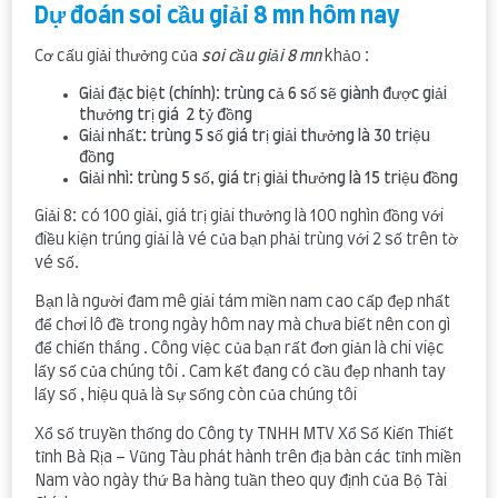
Dự đoán soi cầu giải 8 mn hôm nay
Cơ cấu giải thưởng của
soi cầu giải 8 mn
khảo :
Giải đặc biệt (chính): trùng cả 6 số sẽ giành được giải
thưởng trị giá 2 tỷ đồng
Giải nhất: trùng 5 số giá trị giải thưởng là 30 triệu
đồng
Giải nhì: trùng 5 số, giá trị giải thưởng là 15 triệu đồng
Giải 8: có 100 giải, giá trị giải thưởng là 100 nghìn đồng với
điều kiện trúng giải là vé của bạn phải trùng với 2 số trên tờ
vé số.
Bạn là người đam mê giải tám miền nam cao cấp đẹp nhất
để chơi lô đề trong ngày hôm nay mà chưa biết nên con gì
để chiến thắng . Công việc của bạn rất đơn giản là chi việc
lấy số của chúng tôi . Cam kết đang có cầu đẹp nhanh tay
lấy số , hiệu quả là sự sống còn của chúng tôi
Xổ số truyền thống do Công ty TNHH MTV Xổ Số Kiến Thiết
tỉnh Bà Rịa – Vũng Tàu phát hành trên địa bàn các tỉnh miền
Nam vào ngày thứ Ba hàng tuần theo quy định của Bộ Tài