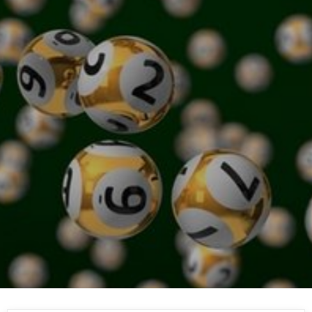
Skip
to