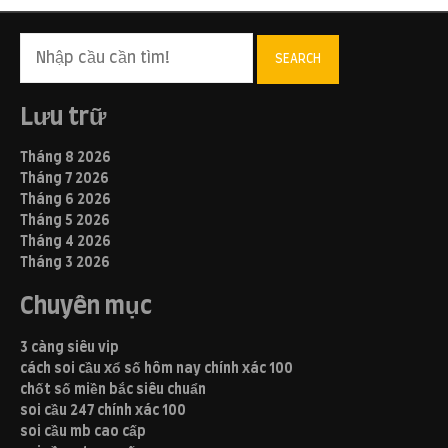
dàn
đề
8
SEARCH
con
mb
cao
Lưu trữ
cấp
Tháng 8 2026
Tháng 7 2026
Tháng 6 2026
Tháng 5 2026
Tháng 4 2026
Tháng 3 2026
Chuyên mục
3 càng siêu vip
cách soi cầu xổ số hôm nay chính xác 100
chốt số miền bắc siêu chuẩn
soi cầu 247 chính xác 100
soi cầu mb cao cấp