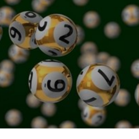
Skip
to