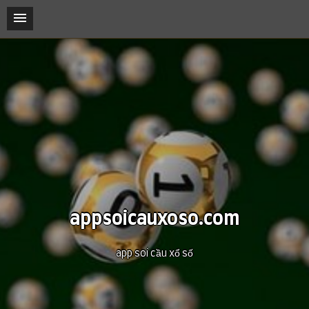
appsoicauxoso.com
app soi cầu xổ số