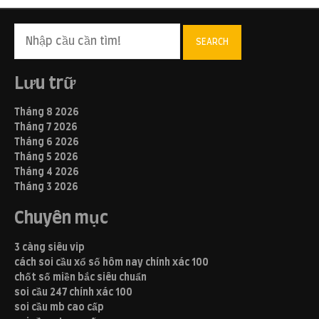
dàn
đề
8
SEARCH
con
mb
cao
Lưu trữ
cấp
Tháng 8 2026
Tháng 7 2026
Tháng 6 2026
Tháng 5 2026
Tháng 4 2026
Tháng 3 2026
Chuyên mục
3 càng siêu vip
cách soi cầu xổ số hôm nay chính xác 100
chốt số miền bắc siêu chuẩn
soi cầu 247 chính xác 100
soi cầu mb cao cấp