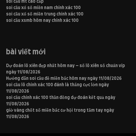
soi cầu mt cao cấp
soi cầu xổ số miền nam chính xác 100
soi cầu xổ số miền trung chính xác 100
soi cầu xsmb hôm nay chính xác 100
bài viết mới
Dự đoán lô xiên đẹp nhất hôm nay – số lô xiên số chuẩn víp
ngày 11/08/2026
Hướng dẫn soi cầu đề miền bắc hôm nay ngày 11/08/2026
soi cầu lô chính xác 100 đánh là thắng cực lớn ngày
11/08/2026
soi cầu chính xác 100 thần đồng dự đoán kết quả ngày
11/08/2026
giờ vàng chốt số miền bắc cơ hội trong tầm tay ngày
11/08/2026