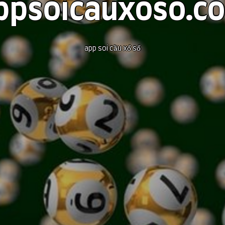
ppsoicauxoso.c
app soi cầu xổ số