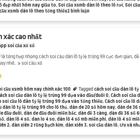
ô đẹp nhất hôm nay giầu to
,
Soi cầu xsmb dàn lô theo lô rơi
,
Soi cầu
ở
 cầu xsmb dàn lô theo tổng thiếu
2 bình luận
soi
cầu
xsmb
dàn
ẩn xác cao nhất
lô
app soi cầu xổ số
đẹp
nhất
 là tổng hợp những cách soi cầu dàn lô tỷ lệ trúng 99 cực đơn giản, 
hôm
ay nhé. » soi cầu xổ
nay
giầu
e
to
oi cầu xsmb hôm nay chính xác 100
Tagged
cách soi cầu dàn lô tỷ
ách soi cầu dàn lô tỷ lệ trúng 99 dựa vào đầu/đuôi 0
,
Cách soi cầu d
 soi cầu lô dàn tỷ lệ trúng 99 dựa vào tổng thiếu
,
Cách soi cầu lô 
u dàn lô tỷ lệ trúng 99 cho lô thủ
,
dàn de 20 số hôm nay
,
dàn de 36 
e đầu đuôi
,
dàn de đầu đuôi miền bắc
,
dàn đề 3 càng
,
dàn đề 36 số 
số
,
dàn lô 4 số
,
dan lo 4 so
,
dàn lô 4 số mb miễn phí
,
dàn lô 4 số miề
iên 2
,
dàn xiên 2 rồng bạch kim
,
dàn xiên 3
,
soi cầu dàn lô
,
Ưu và như