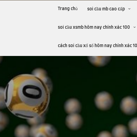
Trang chủ
soi cầu mb cao cấp
soi cầu xsmb hôm nay chính xác 100
cách soi cầu xổ số hôm nay chính xác 1