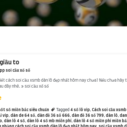
giầu to
pp soi cầu xổ số
iết cách soi cầu xsmb dàn lô đẹp nhất hôm nay chưa? Nếu chưa hãy t
au đây nhé. » soi cầu xổ số
e
hốt số miền bắc siêu chuẩn
Tagged
4 số lô vip
,
Cách soi cầu xsmb
i vip
,
dàn de 64 số
,
dàn đề 36 số 666
,
dàn đề 36 số 799
,
dàn lô
,
dan
so
,
dàn lô 4 số
,
dàn lô 4 số mb miễn phí
,
dàn lô 4 số miền phí miền bắ
 những cách soi cầu xsmb dàn lô đẹp nhất hôm nay
,
soi cầu xsmb d