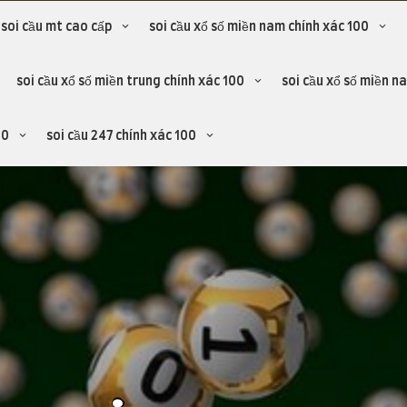
soi cầu mt cao cấp
soi cầu xổ số miền nam chính xác 100
soi cầu xổ số miền trung chính xác 100
soi cầu xổ số miền n
00
soi cầu 247 chính xác 100