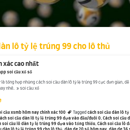
àn lô tỷ lệ trúng 99 cho lô thủ
ẩn xác cao nhất
app soi cầu xổ số
 là tổng hợp những cách soi cầu dàn lô tỷ lệ trúng 99 cực đơn giản, 
ay nhé. » soi cầu xổ
e
oi cầu xsmb hôm nay chính xác 100
Tagged
cách soi cầu dàn lô tỷ
ách soi cầu dàn lô tỷ lệ trúng 99 dựa vào đầu/đuôi 0
,
Cách soi cầu d
 soi cầu lô dàn tỷ lệ trúng 99 dựa vào tổng thiếu
,
Cách soi cầu lô 
u dàn lô tỷ lệ trúng 99 cho lô thủ
,
dàn de 20 số hôm nay
,
dàn de 36 