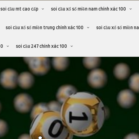
soi cầu mt cao cấp
soi cầu xổ số miền nam chính xác 100
soi cầu xổ số miền trung chính xác 100
soi cầu xổ số miền n
00
soi cầu 247 chính xác 100