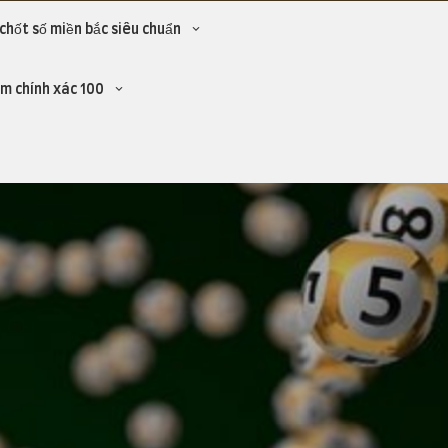
chốt số miền bắc siêu chuẩn
am chính xác 100