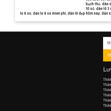
bạch thủ
,
dàn d
10 số
,
dàn lô 3 
lo 6 so
,
dan lo 6 so mien phi
,
dàn lô đẹp hôm nay
,
dàn x
S
Lư
Thán
Thán
Thán
Thán
Thán
Thán