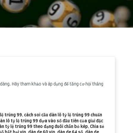
dễ dàng. Hãy tham khảo và áp dụng để tăng cơ hội thắng
 lệ trúng 99
,
cách soi cầu dàn lô tỷ lệ trúng 99 chuẩn
àn lô tỷ lệ trúng 99 dựa vào số đầu tiên của giải đặc
dàn tỷ lệ trúng 99 theo dạng đuôi chẵn bỏ kép
,
Chia sẻ
số bất bại vip
,
dàn de 60 vip
,
dàn de 64 số
,
dàn de