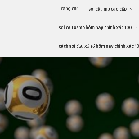
Trang chủ
soi cầu mb cao cấp
soi cầu xsmb hôm nay chính xác 100
cách soi cầu xổ số hôm nay chính xác 1