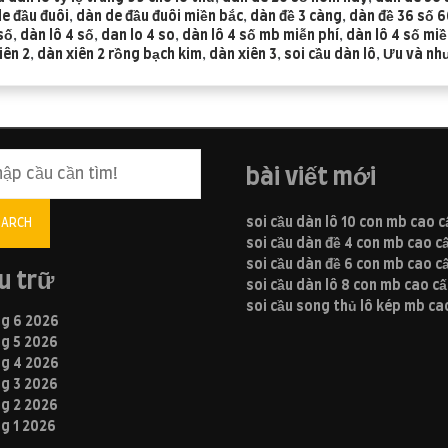
e đầu đuôi
,
dàn de đầu đuôi miền bắc
,
dàn đề 3 càng
,
dàn đề 36 số 
số
,
dàn lô 4 số
,
dan lo 4 so
,
dàn lô 4 số mb miễn phí
,
dàn lô 4 số miề
iên 2
,
dàn xiên 2 rồng bạch kim
,
dàn xiên 3
,
soi cầu dàn lô
,
Ưu và như
bài viết mới
soi cầu dàn lô 10 con mb cao c
EARCH
soi cầu dàn đề 4 con mb cao c
soi cầu dàn đề 6 con mb cao c
u trữ
soi cầu dàn lô 8 con mb cao c
soi cầu song thủ lô kép mb ca
g 6 2026
g 5 2026
g 4 2026
g 3 2026
g 2 2026
g 1 2026