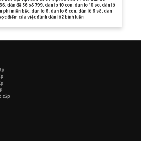
666
,
dàn đề 36 số 799
,
dan lo 10 con
,
dan lo 10 so
,
dàn lô
n phí miền bắc
,
dan lo 6
,
dan lo 6 con
,
dàn lô 6 số
,
dan
ở
ợc điểm của việc đánh dàn lô
2 bình luận
cách
soi
cầu
dàn
lô
tỷ
lệ
trúng
ấp
99
chuẩn
ấp
xác
ấp
cao
ấp
nhất
o cấp