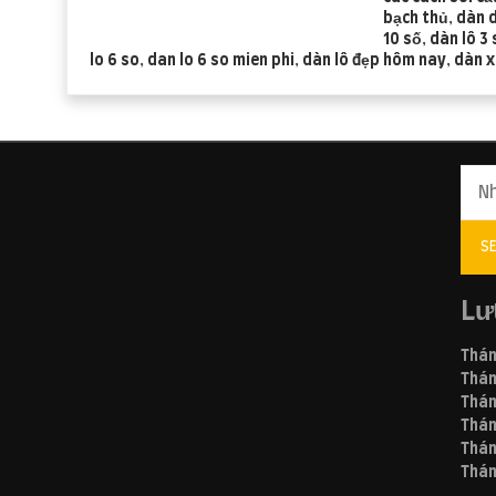
bạch thủ
,
dàn d
10 số
,
dàn lô 3 
lo 6 so
,
dan lo 6 so mien phi
,
dàn lô đẹp hôm nay
,
dàn x
S
Lư
Thán
Thán
Thán
Thán
Thán
Thán