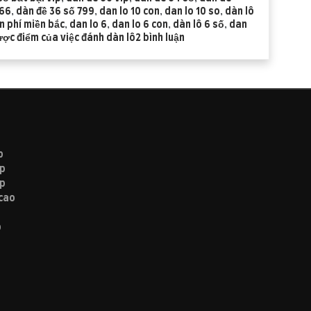
666
,
dàn đề 36 số 799
,
dan lo 10 con
,
dan lo 10 so
,
dàn lô
n phí miền bắc
,
dan lo 6
,
dan lo 6 con
,
dàn lô 6 số
,
dan
ở
ợc điểm của việc đánh dàn lô
2 bình luận
cách
soi
cầu
dàn
lô
tỷ
lệ
trúng
p
99
chuẩn
ấp
xác
ấp
cao
 cao
nhất
p