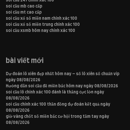
soi cầu 247 chính xác 100
soi cầu mb cao cấp
soi cầu mt cao cấp
soi cầu xổ số miền nam chính xác 100
soi cầu xổ số miền trung chính xác 100
soi cầu xsmb hôm nay chính xác 100
bài viết mới
Dự đoán lô xiên đẹp nhất hôm nay – số lô xiên số chuẩn víp
ngày 08/08/2026
Hướng dẫn soi cầu đề miền bắc hôm nay ngày 08/08/2026
soi cầu lô chính xác 100 đánh là thắng cực lớn ngày
08/08/2026
soi cầu chính xác 100 thần đồng dự đoán kết quả ngày
08/08/2026
giờ vàng chốt số miền bắc cơ hội trong tầm tay ngày
08/08/2026