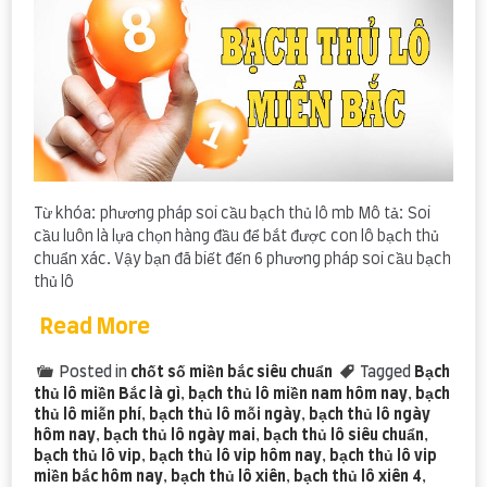
lớn
Từ khóa: phương pháp soi cầu bạch thủ lô mb Mô tả: Soi
cầu luôn là lựa chọn hàng đầu để bắt được con lô bạch thủ
chuẩn xác. Vậy bạn đã biết đến 6 phương pháp soi cầu bạch
thủ lô
Read More
Posted in
chốt số miền bắc siêu chuẩn
Tagged
Bạch
thủ lô miền Bắc là gì
,
bạch thủ lô miền nam hôm nay
,
bạch
thủ lô miễn phí
,
bạch thủ lô mỗi ngày
,
bạch thủ lô ngày
hôm nay
,
bạch thủ lô ngày mai
,
bạch thủ lô siêu chuẩn
,
bạch thủ lô vip
,
bạch thủ lô vip hôm nay
,
bạch thủ lô vip
miền bắc hôm nay
,
bạch thủ lô xiên
,
bạch thủ lô xiên 4
,