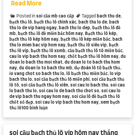
Read More
Posted in
soi cầu mb cao cấp
Tagged
bach thu de
,
bạch thủ lô
,
bạch thủ lô chính xác
,
bach thu lo de
,
bach
thu lo de vip hang ngay
,
bach thu lo dep
,
bạch thủ lô đề
mb
,
bạch thủ lô đề miền bắc hôm nay
,
Bạch thủ lô kép
,
bạch thủ lô kép hôm nay
,
bạch thủ lô kép miền bắc
,
bach
thu lo mien bac vip hom nay
,
bạch thủ lô siêu vip
,
bạch
thủ lô vip
,
bạch thủ lô xsmb
,
cầu bạch thủ lô tô miền bắc
,
cau lo vip bach thu hom nay
,
chốt bạch thủ lô hôm nay
,
du
doan lo bach thu moi nhat
,
du doan lo to bach thu hom
nay
,
du doan lo to bach thu mb
,
dự đoán lô tô bạch thủ
,
io vang chot so bach thu lo
,
lô bạch thủ miền bắc
,
lo vip
bach thu lo
,
soi cầu bạch thủ lô miễn phí
,
soi cầu bạch thủ
lô tô
,
soi cầu bạch thủ lô xiên
,
soi cau lo bach thu
,
soi cau
lo bach thu lo
,
soi cau lo de bach thu chot so
,
soi cau lo
de vip bach thu ngay hom nay
,
soi cầu lô đề bạch thủ lô
chốt số đẹp
,
soi cau lo vip bach thu hom nay
,
xem bạch
ở
thủ lô
100 bình luận
soi
cầu
song
thủ
soi cầu bạch thủ lô víp hôm nay thắng