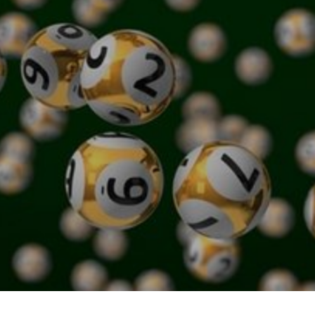
Skip
to