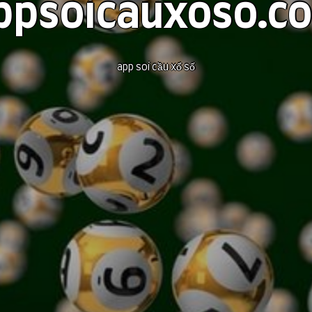
ppsoicauxoso.c
app soi cầu xổ số