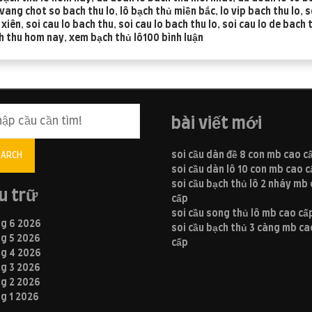
 vang chot so bach thu lo
,
lô bạch thủ miền bắc
,
lo vip bach thu lo
,
s
 xiên
,
soi cau lo bach thu
,
soi cau lo bach thu lo
,
soi cau lo de bach 
ở
ch thu hom nay
,
xem bạch thủ lô
100 bình luận
soi
cầu
song
thủ
lô
mb
bài viết mới
cao
cấp
soi cầu dàn đề 8 con mb cao c
EARCH
soi cầu dàn lô 10 con mb cao c
soi cầu bạch thủ lô 2 nháy mb
u trữ
cấp
soi cầu song thủ lô mb cao cấ
g 6 2026
soi cầu bạch thủ 3 càng mb ca
g 5 2026
cấp
g 4 2026
g 3 2026
g 2 2026
g 1 2026