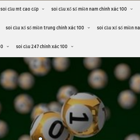
soi cầu mt cao cấp
soi cầu xổ số miền nam chính xác 100
soi cầu xổ số miền trung chính xác 100
soi cầu xổ số miền n
00
soi cầu 247 chính xác 100