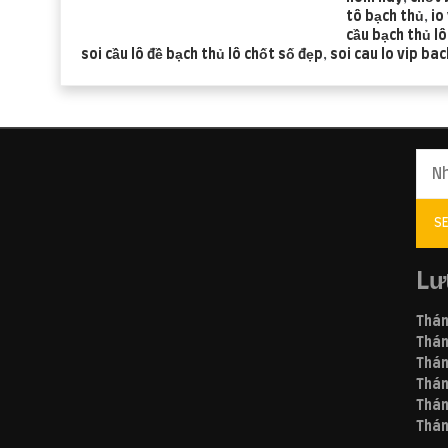
tô bạch thủ
,
io
cầu bạch thủ lô
soi cầu lô đề bạch thủ lô chốt số đẹp
,
soi cau lo vip ba
S
Lư
Thán
Thán
Thán
Thán
Thán
Thán