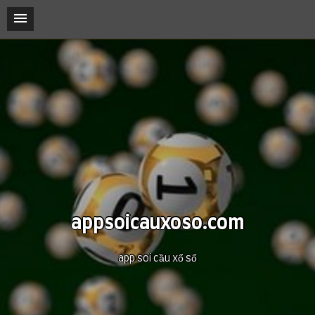
appsoicauxoso.com
app soi cầu xổ số