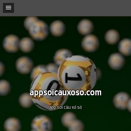
appsoicauxoso.com
app soi cầu xổ số