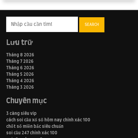
pháp
soi
cầu
bạch
SEARCH
thủ
lô
mb
Lưu trữ
lấy
số
nhanh
Tháng 8 2026
Tháng 7 2026
Tháng 6 2026
Tháng 5 2026
Tháng 4 2026
Tháng 3 2026
Chuyên mục
3 càng siêu vip
cách soi cầu xổ số hôm nay chính xác 100
chốt số miền bắc siêu chuẩn
soi cầu 247 chính xác 100