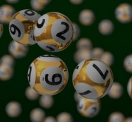
Skip
to