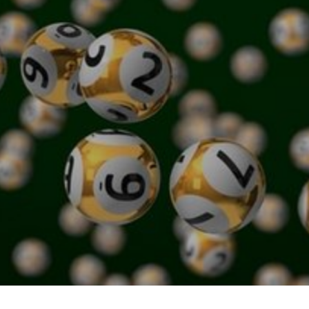
Skip
to