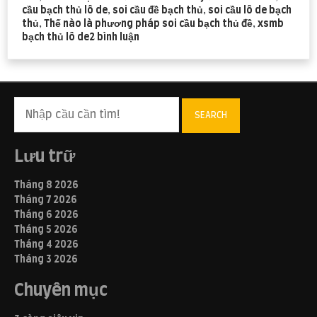
cầu bạch thủ lô de
,
soi cầu đề bạch thủ
,
soi cầu lô de bạch
thủ
,
Thế nào là phương pháp soi cầu bạch thủ đề
,
xsmb
ở
bạch thủ lô de
2 bình luận
soi
cầu
bạch
thủ
đề
SEARCH
xsmb
hôm
nay
Lưu trữ
đảm
bảo
có
Tháng 8 2026
lãi
Tháng 7 2026
Tháng 6 2026
Tháng 5 2026
Tháng 4 2026
Tháng 3 2026
Chuyên mục