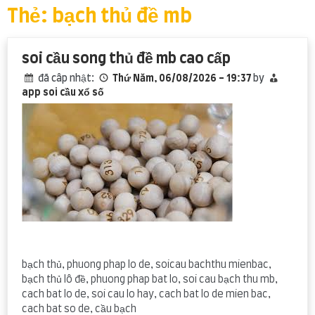
content
Thẻ:
bạch thủ đề mb
soi cầu song thủ đề mb cao cấp
đã câp nhật:
Thứ Năm, 06/08/2026 - 19:37
by
app soi cầu xổ số
bạch thủ, phuong phap lo de, soicau bachthu mienbac,
bạch thủ lô đề, phuong phap bat lo, soi cau bạch thu mb,
cach bat lo de, soi cau lo hay, cach bat lo de mien bac,
cach bat so de, cầu bạch