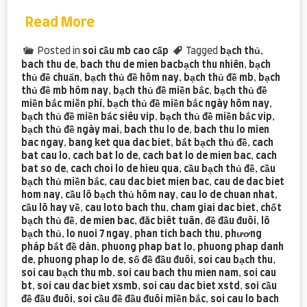
Read More
Posted in
soi cầu mb cao cấp
Tagged
bạch thủ
,
bach thu de
,
bach thu de mien bacbạch thu nhiên
,
bạch
thủ đề chuẩn
,
bạch thủ đề hôm nay
,
bạch thủ đề mb
,
bạch
thủ đề mb hôm nay
,
bạch thủ đề miền bắc
,
bạch thủ đề
miền bắc miễn phí
,
bạch thủ đề miền bắc ngày hôm nay
,
bạch thủ đề miền bắc siêu vip
,
bạch thủ đề miền bắc vip
,
bạch thủ đề ngày mai
,
bach thu lo de
,
bach thu lo mien
bac ngay
,
bang ket qua dac biet
,
bắt bạch thủ đề
,
cach
bat cau lo
,
cach bat lo de
,
cach bat lo de mien bac
,
cach
bat so de
,
cach choi lo de hieu qua
,
cầu bạch thủ đề
,
cầu
bạch thủ miền bắc
,
cau dac biet mien bac
,
cau de dac biet
hom nay
,
cầu lô bạch thủ hôm nay
,
cau lo de chuan nhat
,
cầu lô hay về
,
cau loto bach thu
,
cham giai dac biet
,
chốt
bạch thủ đề
,
de mien bac
,
đăc biêt tuân
,
đề đầu đuôi
,
lô
bạch thủ
,
lo nuoi 7 ngay
,
phan tich bach thu
,
phương
pháp bắt đề dàn
,
phuong phap bat lo
,
phuong phap danh
de
,
phuong phap lo de
,
số đề đầu đuôi
,
soi cau bạch thu
,
soi cau bạch thu mb
,
soi cau bach thu mien nam
,
soi cau
bt
,
soi cau dac biet xsmb
,
soi cau dac biet xstd
,
soi cầu
đề đầu đuôi
,
soi cầu đề đầu đuôi miền bắc
,
soi cau lo bach