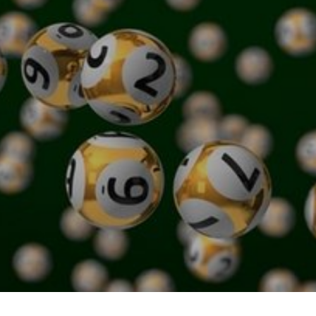
Skip
to