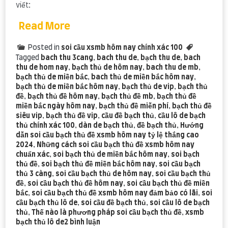
viết:
Read More
Posted in
soi cầu xsmb hôm nay chính xác 100
Tagged
bach thu 3cang
,
bach thu de
,
bạch thu de
,
bach
thu de hom nay
,
bạch thủ de hôm nay
,
bach thu de mb
,
bạch thủ de miền bắc
,
bach thủ de miền bắc hôm nay
,
bạch thủ de miền bắc hôm nay
,
bạch thủ de vip
,
bạch thủ
đề
,
bạch thủ đề hôm nay
,
bạch thủ đề mb
,
bạch thủ đề
miền bắc ngày hôm nay
,
bạch thủ đề miễn phí
,
bạch thủ đề
siêu vip
,
bạch thủ đề vip
,
cầu đề bạch thủ
,
cầu lô de bạch
thủ chính xác 100
,
dàn de bạch thủ
,
đề bạch thủ
,
Hướng
dẫn soi cầu bạch thủ đề xsmb hôm nay tỷ lệ thắng cao
2024
,
Những cách soi cầu bạch thủ đề xsmb hôm nay
chuẩn xác
,
soi bạch thủ de miền bắc hôm nay
,
soi bạch
thủ đề
,
soi bạch thủ đề miền bắc hôm nay
,
soi cầu bạch
thủ 3 càng
,
soi cầu bạch thủ de hôm nay
,
soi cầu bạch thủ
đề
,
soi cầu bạch thủ đề hôm nay
,
soi cầu bạch thủ đề miền
bắc
,
soi cầu bạch thủ đề xsmb hôm nay đảm bảo có lãi
,
soi
cầu bạch thủ lô de
,
soi cầu đề bạch thủ
,
soi cầu lô de bạch
thủ
,
Thế nào là phương pháp soi cầu bạch thủ đề
,
xsmb
ở
bạch thủ lô de
2 bình luận