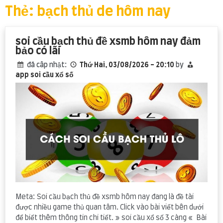
content
Thẻ:
bạch thủ de hôm nay
soi cầu bạch thủ đề xsmb hôm nay đảm
bảo có lãi
đã câp nhật:
Thứ Hai, 03/08/2026 - 20:10
by
app soi cầu xổ số
Meta: Soi cầu bạch thủ đề xsmb hôm nay đang là đề tài
được nhiều game thủ quan tâm. Click vào bài viết bên dưới
để biết thêm thông tin chi tiết. » soi cầu xổ số 3 càng « Bài