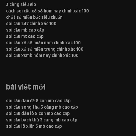
3 càng siêu vip
cách soi cầu xổ số hôm nay chính xác 100
chốt số miền bắc siêu chuẩn
soi cầu 247 chính xác 100
soi cầu mb cao cấp
soi cầu mt cao cấp
soi cầu xổ số miền nam chính xác 100
soi cầu xổ số miền trung chính xác 100
soi cầu xsmb hôm nay chính xác 100
bài viết mới
soi cầu dàn đề 8 con mb cao cấp
soi cầu song thủ 3 càng mb cao cấp
soi cầu dàn lô 8 con mb cao cấp
soi cầu bạch thủ 3 càng mb cao cấp
soi cầu lô xiên 3 mb cao cấp