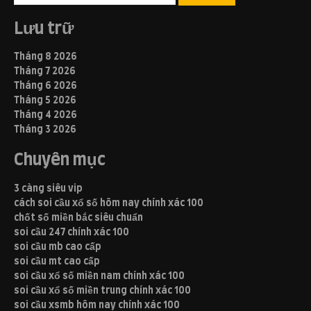
cao
cấp
Lưu trữ
Tháng 8 2026
Tháng 7 2026
Tháng 6 2026
Tháng 5 2026
Tháng 4 2026
Tháng 3 2026
Chuyên mục
3 càng siêu vip
cách soi cầu xổ số hôm nay chính xác 100
chốt số miền bắc siêu chuẩn
soi cầu 247 chính xác 100
soi cầu mb cao cấp
soi cầu mt cao cấp
soi cầu xổ số miền nam chính xác 100
soi cầu xổ số miền trung chính xác 100
soi cầu xsmb hôm nay chính xác 100