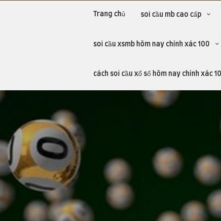
Trang chủ
soi cầu mb cao cấp
soi cầu xsmb hôm nay chính xác 100
cách soi cầu xổ số hôm nay chính xác 1