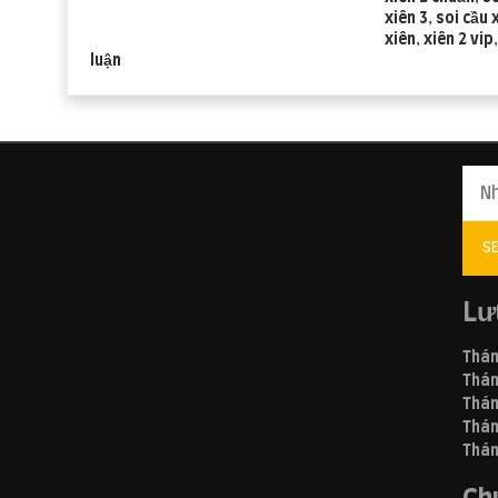
xiên 3
,
soi cầu 
xiên
,
xiên 2 vip
ở
luận
soi
cầu
lô
xiên
4
mb
cao
cấp
S
Lư
Thán
Thán
Thán
Thán
Thán