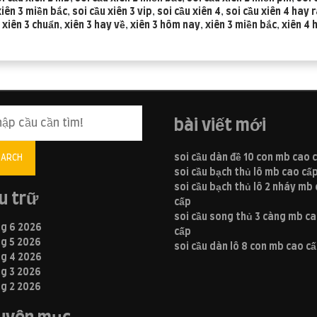
xiên 3 miền bắc
,
soi cầu xiên 3 vip
,
soi cầu xiên 4
,
soi cầu xiên 4 hay 
,
xiên 3 chuẩn
,
xiên 3 hay về
,
xiên 3 hôm nay
,
xiên 3 miền bắc
,
xiên 4 
bài viết mới
soi cầu dàn đề 10 con mb cao 
EARCH
soi cầu bạch thủ lô mb cao cấ
soi cầu bạch thủ lô 2 nháy mb
u trữ
cấp
soi cầu song thủ 3 càng mb c
g 6 2026
cấp
g 5 2026
soi cầu dàn lô 8 con mb cao c
g 4 2026
g 3 2026
g 2 2026