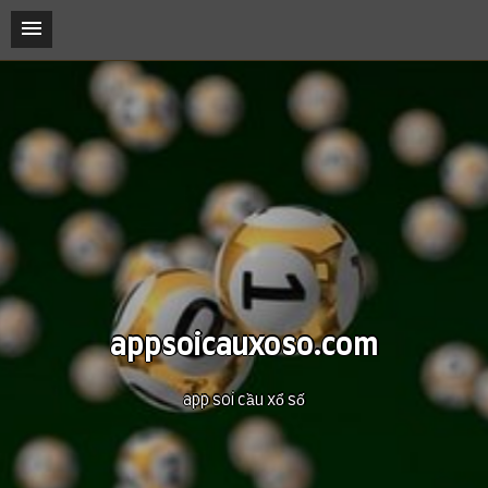
appsoicauxoso.com
app soi cầu xổ số