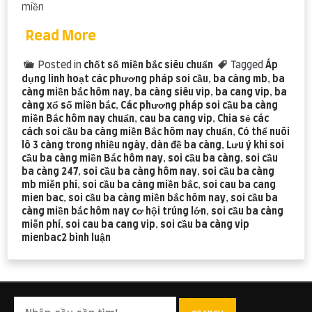
miền
Read More
Posted in
chốt số miền bắc siêu chuẩn
Tagged
Áp
dụng linh hoạt các phương pháp soi cầu
,
ba càng mb
,
ba
càng miền bắc hôm nay
,
ba càng siêu vip
,
ba cang vip
,
ba
càng xổ số miền bắc
,
Các phương pháp soi cầu ba càng
miền Bắc hôm nay chuẩn
,
cau ba cang vip
,
Chia sẻ các
cách soi cầu ba càng miền Bắc hôm nay chuẩn
,
Có thể nuôi
lô 3 càng trong nhiều ngày
,
dàn đề ba càng
,
Lưu ý khi soi
cầu ba càng miền Bắc hôm nay
,
soi cầu ba càng
,
soi cầu
ba càng 247
,
soi cầu ba càng hôm nay
,
soi cầu ba càng
mb miễn phí
,
soi cầu ba càng miền bắc
,
soi cau ba cang
mien bac
,
soi cầu ba càng miền bắc hôm nay
,
soi cầu ba
càng miền bắc hôm nay cơ hội trúng lớn
,
soi cầu ba càng
miễn phí
,
soi cau ba cang vip
,
soi cầu ba càng vip
ở
mienbac
2 bình luận
soi
cầu
ba
càng
miền