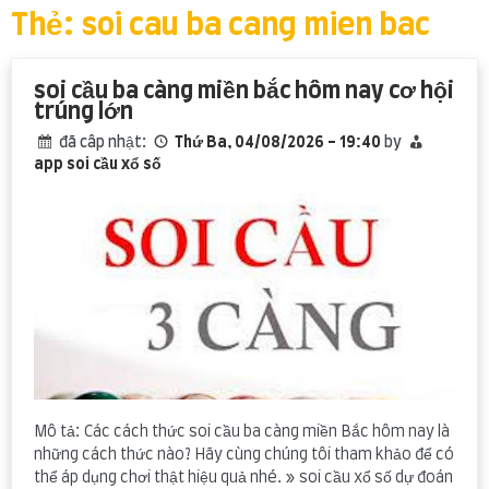
content
Thẻ:
soi cau ba cang mien bac
soi cầu ba càng miền bắc hôm nay cơ hội
trúng lớn
đã câp nhật:
Thứ Ba, 04/08/2026 - 19:40
by
app soi cầu xổ số
Mô tả: Các cách thức soi cầu ba càng miền Bắc hôm nay là
những cách thức nào? Hãy cùng chúng tôi tham khảo để có
thể áp dụng chơi thật hiệu quả nhé. » soi cầu xổ số dự đoán