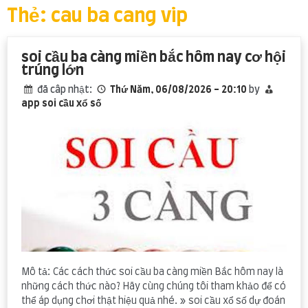
content
Thẻ:
cau ba cang vip
soi cầu ba càng miền bắc hôm nay cơ hội
trúng lớn
đã câp nhật:
Thứ Năm, 06/08/2026 - 20:10
by
app soi cầu xổ số
Mô tả: Các cách thức soi cầu ba càng miền Bắc hôm nay là
những cách thức nào? Hãy cùng chúng tôi tham khảo để có
thể áp dụng chơi thật hiệu quả nhé. » soi cầu xổ số dự đoán