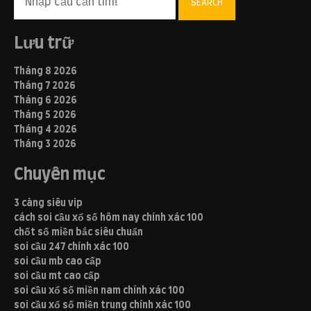
SEARCH
bắc
hôm
nay
Lưu trữ
cơ
hội
trúng
Tháng 8 2026
lớn
Tháng 7 2026
Tháng 6 2026
Tháng 5 2026
Tháng 4 2026
Tháng 3 2026
Chuyên mục
3 càng siêu vip
cách soi cầu xổ số hôm nay chính xác 100
chốt số miền bắc siêu chuẩn
soi cầu 247 chính xác 100
soi cầu mb cao cấp
soi cầu mt cao cấp
soi cầu xổ số miền nam chính xác 100
soi cầu xổ số miền trung chính xác 100