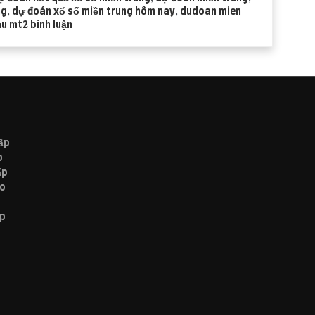
ng
,
dự đoán xổ số miền trung hôm nay
,
dudoan mien
ở
au mt
2 bình luận
chốt
số
soi
cầu
miền
trung
chính
xác
ấp
nhất
p
ấp
ao
ấp