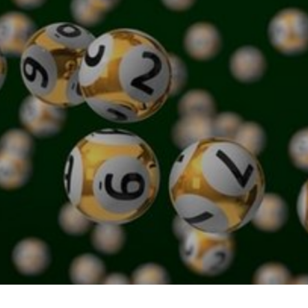
Skip
to