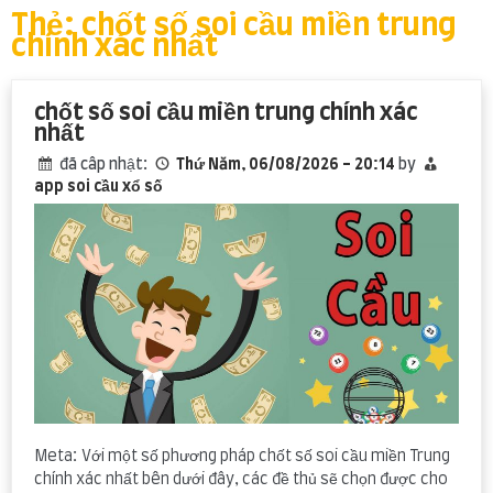
content
Thẻ:
chốt số soi cầu miền trung
chính xác nhất
chốt số soi cầu miền trung chính xác
nhất
đã câp nhật:
Thứ Năm, 06/08/2026 - 20:14
by
app soi cầu xổ số
Meta: Với một số phương pháp chốt số soi cầu miền Trung
chính xác nhất bên dưới đây, các đề thủ sẽ chọn được cho