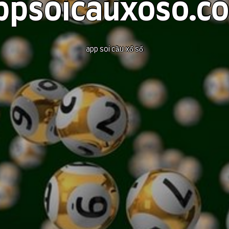
ppsoicauxoso.c
app soi cầu xổ số