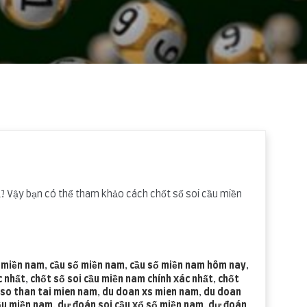
? Vậy bạn có thể tham khảo cách chốt số soi cầu miền
ô miền nam
,
cầu số miền nam
,
cầu số miền nam hôm nay
,
c nhất
,
chốt số soi cầu miền nam chính xác nhất
,
chốt
 so than tai mien nam
,
du doan xs mien nam
,
du doan
ầu miền nam
,
dự đoán soi cầu xổ số miền nam
,
dự đoán