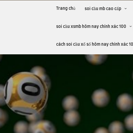
Trang chủ
soi cầu mb cao cấp
soi cầu xsmb hôm nay chính xác 100
cách soi cầu xổ số hôm nay chính xác 1