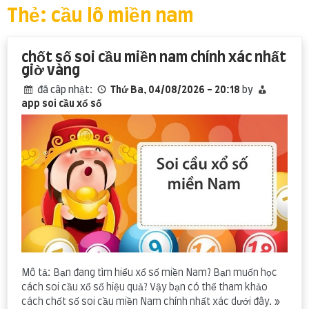
content
Thẻ:
cầu lô miền nam
chốt số soi cầu miền nam chính xác nhất
giờ vàng
đã câp nhật:
Thứ Ba, 04/08/2026 - 20:18
by
app soi cầu xổ số
Mô tả: Bạn đang tìm hiểu xổ số miền Nam? Bạn muốn học
cách soi cầu xổ số hiệu quả? Vậy bạn có thể tham khảo
cách chốt số soi cầu miền Nam chính nhất xác dưới đây. »