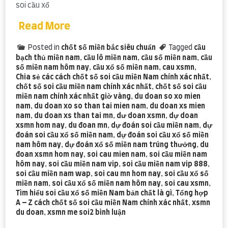
soi cầu xổ
Read More
Posted in
chốt số miền bắc siêu chuẩn
Tagged
cầu
bạch thủ miền nam
,
cầu lô miền nam
,
cầu số miền nam
,
cầu
số miền nam hôm nay
,
cầu xổ số miền nam
,
cau xsmn
,
Chia sẻ các cách chốt số soi cầu miền Nam chính xác nhất
,
chốt số soi cầu miền nam chính xác nhất
,
chốt số soi cầu
miền nam chính xác nhất giờ vàng
,
du doan so xo mien
nam
,
du doan xo so than tai mien nam
,
du doan xs mien
nam
,
du doan xs than tai mn
,
dư doan xsmn
,
dự doan
xsmn hom nay
,
du đoan mn
,
dự đoán soi cầu miền nam
,
dự
đoán soi cầu xổ số miền nam
,
dự đoán soi cầu xổ số miền
nam hôm nay
,
dự đoán xổ số miền nam trúng thưởng
,
du
đoan xsmn hom nay
,
soi cau mien nam
,
soi cầu miền nam
hôm nay
,
soi cầu miền nam vip
,
soi cầu miền nam vip 888
,
soi cầu miền nam wap
,
soi cau mn hom nay
,
soi cầu xổ số
miền nam
,
soi cầu xổ số miền nam hôm nay
,
soi cau xsmn
,
Tìm hiểu soi cầu xổ số miền Nam bản chất là gì
,
Tổng hợp
A – Z cách chốt số soi cầu miền Nam chính xác nhất
,
xsmn
ở
du doan
,
xsmn me soi
2 bình luận
chốt