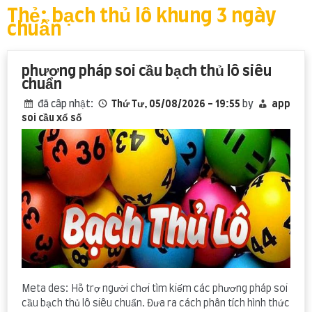
content
Thẻ:
bạch thủ lô khung 3 ngày
chuẩn
phương pháp soi cầu bạch thủ lô siêu
chuẩn
đã câp nhật:
Thứ Tư, 05/08/2026 - 19:55
by
app
soi cầu xổ số
Meta des: Hỗ trợ người chơi tìm kiếm các phương pháp soi
cầu bạch thủ lô siêu chuẩn. Đưa ra cách phân tích hình thức