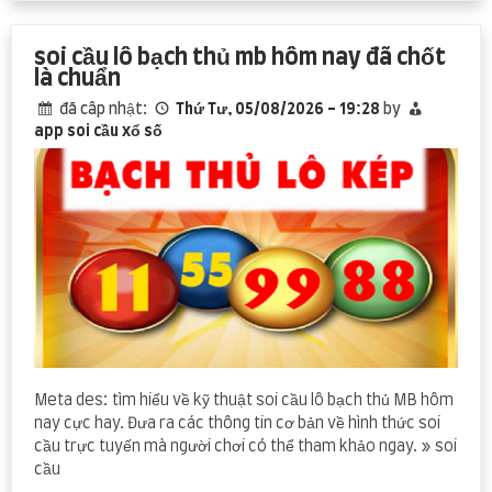
pháp
soi
cầu
soi cầu lô bạch thủ mb hôm nay đã chốt
bạch
là chuẩn
thủ
đã câp nhật:
Thứ Tư, 05/08/2026 - 19:28
by
lô
app soi cầu xổ số
siêu
chuẩn
Meta des: tìm hiểu về kỹ thuật soi cầu lô bạch thủ MB hôm
nay cực hay. Đưa ra các thông tin cơ bản về hình thức soi
cầu trực tuyến mà người chơi có thể tham khảo ngay. » soi
cầu