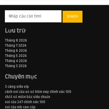
lô
bạch
thủ
SEARCH
mb
hôm
nay
Lưu trữ
đã
chốt
là
Tháng 8 2026
chuẩn
Tháng 7 2026
Tháng 6 2026
Tháng 5 2026
Tháng 4 2026
Tháng 3 2026
Chuyên mục
3 càng siêu vip
cách soi cầu xổ số hôm nay chính xác 100
chốt số miền bắc siêu chuẩn
soi cầu 247 chính xác 100
soi cầu mb cao cấp