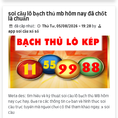
pháp
soi
cầu
soi cầu lô bạch thủ mb hôm nay đã chốt
bạch
là chuẩn
thủ
đã câp nhật:
Thứ Tư, 05/08/2026 - 19:28
by
lô
app soi cầu xổ số
siêu
chuẩn
Meta des: tìm hiểu về kỹ thuật soi cầu lô bạch thủ MB hôm
nay cực hay. Đưa ra các thông tin cơ bản về hình thức soi
cầu trực tuyến mà người chơi có thể tham khảo ngay. » soi
cầu