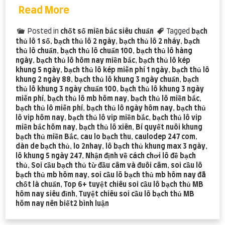
Read More
Posted in
chốt số miền bắc siêu chuẩn
Tagged
bạch
thủ lô 1 số
,
bạch thủ lô 2 ngày
,
bạch thủ lô 2 nháy
,
bạch
thủ lô chuẩn
,
bạch thủ lô chuẩn 100
,
bạch thủ lô hàng
ngày
,
bạch thủ lô hôm nay miền bắc
,
bạch thủ lô kép
khung 5 ngày
,
bạch thủ lô kép miễn phí 1 ngày
,
bạch thủ lô
khung 2 ngày 88
,
bạch thủ lô khung 3 ngày chuẩn
,
bạch
thủ lô khung 3 ngày chuẩn 100
,
bạch thủ lô khung 3 ngày
miễn phí
,
bạch thủ lô mb hôm nay
,
bạch thủ lô miền bắc
,
bạch thủ lô miễn phí
,
bạch thủ lô ngày hôm nay
,
bạch thủ
lô vip hôm nay
,
bạch thủ lô vip miền bắc
,
bạch thủ lô vip
miền bắc hôm nay
,
bạch thủ lô xiên
,
Bí quyết nuôi khung
bạch thủ miền Bắc
,
cau lo bạch thu
,
caulodep 247 com
,
dàn de bạch thủ
,
lo 2nhay
,
lô bạch thủ khung max 3 ngày
,
lô khung 5 ngày 247
,
Nhận định về cách chơi lô đề bạch
thủ
,
Soi cầu bạch thủ từ đầu câm và đuôi câm
,
soi cầu lô
bạch thủ mb hôm nay
,
soi cầu lô bạch thủ mb hôm nay đã
chốt là chuẩn
,
Top 6+ tuyệt chiêu soi cầu lô bạch thủ MB
hôm nay siêu đỉnh
,
Tuyệt chiêu soi cầu lô bạch thủ MB
ở
hôm nay nên biết
2 bình luận
soi
cầu