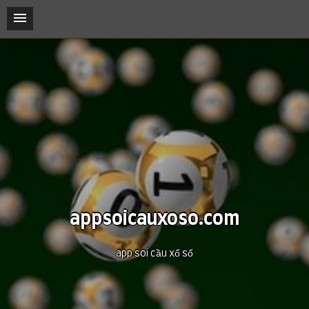
appsoicauxoso.com
app soi cầu xổ số