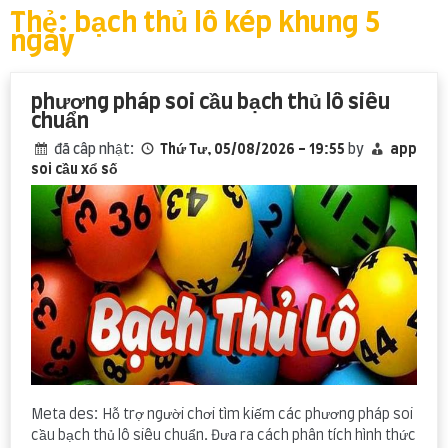
content
Thẻ:
bạch thủ lô kép khung 5
ngày
phương pháp soi cầu bạch thủ lô siêu
chuẩn
đã câp nhật:
Thứ Tư, 05/08/2026 - 19:55
by
app
soi cầu xổ số
Meta des: Hỗ trợ người chơi tìm kiếm các phương pháp soi
cầu bạch thủ lô siêu chuẩn. Đưa ra cách phân tích hình thức