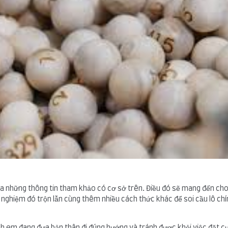
ua những thông tin tham khảo có cơ sở trên. Điều đó sẽ mang đến cho c
h nghiệm đó trộn lẫn cùng thêm nhiều cách thức khác để soi cầu lô ch