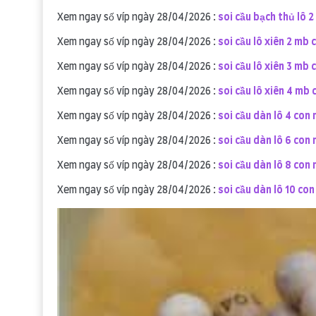
Xem ngay số víp ngày 28/04/2026 :
soi cầu bạch thủ lô 
Xem ngay số víp ngày 28/04/2026 :
soi cầu lô xiên 2 mb 
Xem ngay số víp ngày 28/04/2026 :
soi cầu lô xiên 3 mb 
Xem ngay số víp ngày 28/04/2026 :
soi cầu lô xiên 4 mb 
Xem ngay số víp ngày 28/04/2026 :
soi cầu dàn lô 4 con
Xem ngay số víp ngày 28/04/2026 :
soi cầu dàn lô 6 con
Xem ngay số víp ngày 28/04/2026 :
soi cầu dàn lô 8 con
Xem ngay số víp ngày 28/04/2026 :
soi cầu dàn lô 10 co