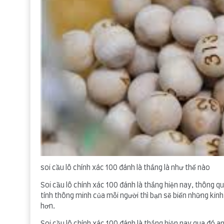
soi cầu lô chính xác 100 đánh là thắng là như thế nào
Soi cầu lô chính xác 100 đánh là thắng hiện nay, thông q
tính thông minh của mỗi người thì bạn sẽ biến những kin
hơn.