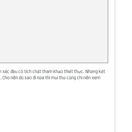
nh xác đều có tích chất tham khảo thiết thực. Những kết
 Cho nên dù sao đi nữa thì mọi thứ cũng chỉ nên xem