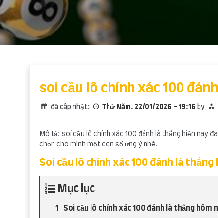
Skip
to
content
soi cầu lô chính xác 100 đán
đã câp nhật:
Thứ Năm, 22/01/2026 - 19:16
by
Mô tả: soi cầu lô chính xác 100 đánh là thắng hiện nay 
chọn cho mình một con số ưng ý nhé.
Soi cầu lô chính xác 100 đánh là thắng
Mục lục
Soi cầu lô chính xác 100 đánh là thắng hôm 