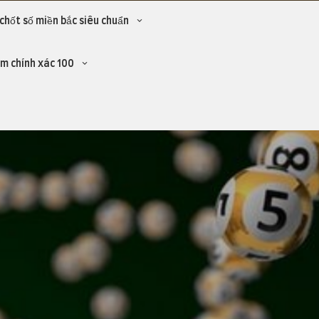
chốt số miền bắc siêu chuẩn
am chính xác 100