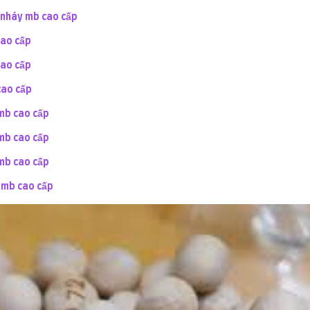
2 nháy mb cao cấp
cao cấp
cao cấp
cao cấp
 mb cao cấp
 mb cao cấp
 mb cao cấp
n mb cao cấp