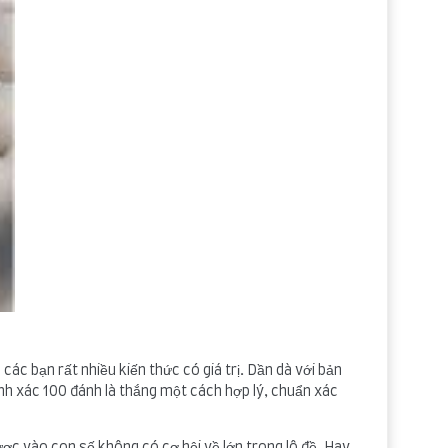
ác bạn rất nhiều kiến thức có giá trị. Dần dà với bản
ính xác 100 đánh là thắng một cách hợp lý, chuẩn xác