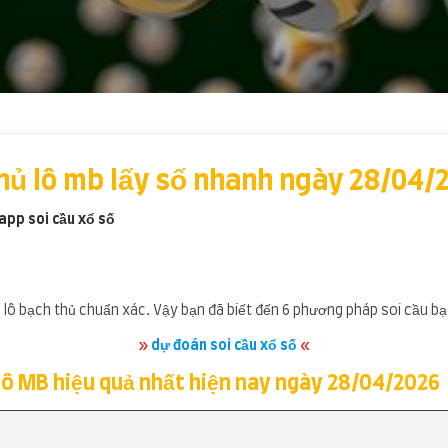
hủ lô mb lấy số nhanh ngày 28/04/
app soi cầu xổ số
n lô bạch thủ chuẩn xác. Vậy bạn đã biết đến 6 phương pháp soi cầu bạ
»
dự đoán soi cầu xổ số
«
 lô MB hiệu quả nhất hiện nay ngày 28/04/2026