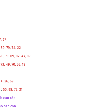
7, 37
 59, 79, 74, 22
 70, 70, 09, 82, 47, 89
 73, 49, 70, 76, 18
14, 26, 69
 :
50, 98, 72, 21
mb cao cấp
mb cao cấp