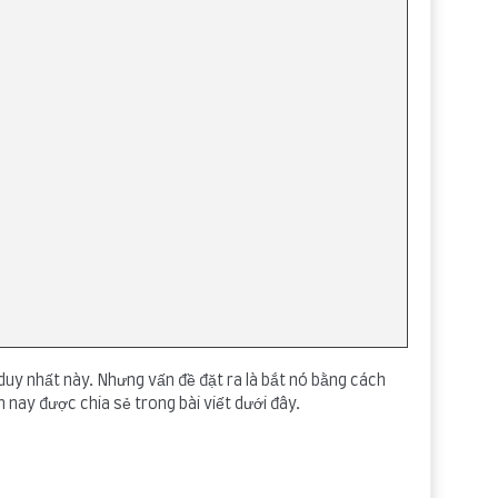
ô duy nhất này. Nhưng vấn đề đặt ra là bắt nó bằng cách
n nay được chia sẻ trong bài viết dưới đây.