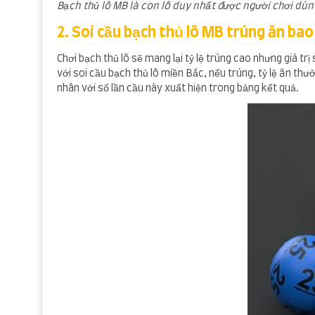
Bạch thủ lô MB là con lô duy nhất được người chơi dù
2. Soi cầu bạch thủ lô MB trúng ăn ba
Chơi bạch thủ lô sẽ mang lại tỷ lệ trúng cao nhưng giá t
với soi cầu bạch thủ lô miền Bắc, nếu trúng, tỷ lệ ăn thư
nhân với số lần cầu này xuất hiện trong bảng kết quả.