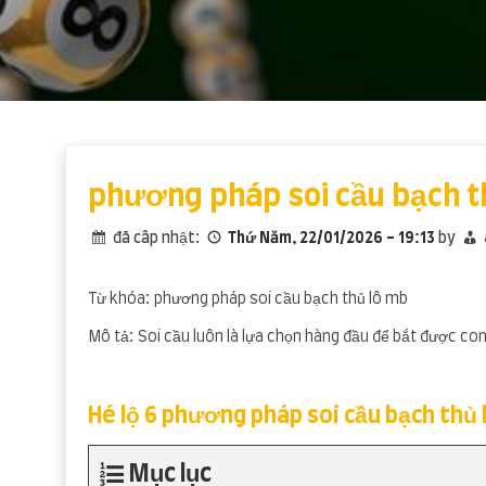
Skip
to
content
phương pháp soi cầu bạch t
đã câp nhật:
Thứ Năm, 22/01/2026 - 19:13
by
Từ khóa: phương pháp soi cầu bạch thủ lô mb
Mô tả: Soi cầu luôn là lựa chọn hàng đầu để bắt được co
Hé lộ 6 phương pháp soi cầu bạch thủ
Mục lục