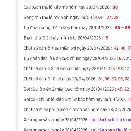
Cầu bạch thủ lô kép mb hôm nay 28/04/2026 :
00
Song thủ thủ lô miễn phí ngày 28/04/2026 :
24, 28
Dự đoán song thủ lô kép hôm nay 28/04/2026 :
66 – 88
Bạch thủ lô 2 nháy miền bắc 28/04/2026 :
15
Chốt số dàn lô 4 số miễn phí ngày 28/04/2026 :
42, 46, 0
Dự đoán dàn lô 6 số cực chuẩn ngày 28/04/2026 :
65, 21,
Chốt số dàn lô 8 số siêu chuẩn ngày 28/04/2026 :
98, 17,
Chốt số dàn lô 10 số ngày 28/04/2026 :
61, 06, 83, 96, 08,
Soi cầu lô xiên 2 miền bắc hôm nay 28/04/2026 :
45, 22
Soi cầu chuẩn lô xiên 3 miền bắc hôm nay 28/04/2026 :
Chốt số miễn phí lô xiên 4 miền bắc hôm nay 28/04/2026
Xem ngay số víp ngày 28/04/2026 :
soi cầu bạch thủ lô 
Xem ngay số víp ngày 28/04/2026 :
soi cầu song thủ lô 