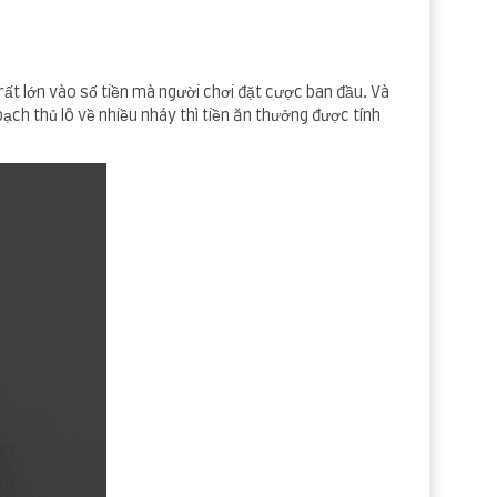
rất lớn vào số tiền mà người chơi đặt cược ban đầu. Và
bạch thủ lô về nhiều nháy thì tiền ăn thưởng được tính