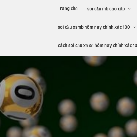
Trang chủ
soi cầu mb cao cấp
soi cầu xsmb hôm nay chính xác 100
cách soi cầu xổ số hôm nay chính xác 1