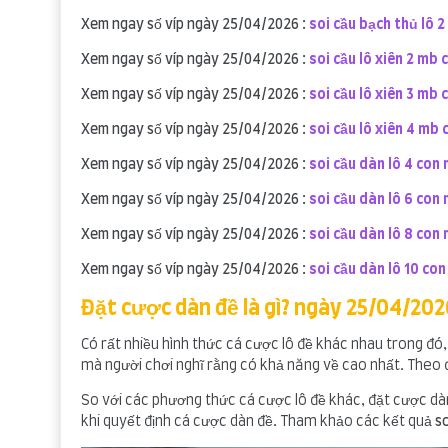
Xem ngay số víp ngày 25/04/2026 :
soi cầu bạch thủ lô 
Xem ngay số víp ngày 25/04/2026 :
soi cầu lô xiên 2 mb 
Xem ngay số víp ngày 25/04/2026 :
soi cầu lô xiên 3 mb 
Xem ngay số víp ngày 25/04/2026 :
soi cầu lô xiên 4 mb 
Xem ngay số víp ngày 25/04/2026 :
soi cầu dàn lô 4 con
Xem ngay số víp ngày 25/04/2026 :
soi cầu dàn lô 6 con
Xem ngay số víp ngày 25/04/2026 :
soi cầu dàn lô 8 con
Xem ngay số víp ngày 25/04/2026 :
soi cầu dàn lô 10 co
Đặt cược dàn đề là gì? ngày 25/04/202
Có rất nhiều hình thức cá cược lô đề khác nhau trong đó,
mà người chơi nghĩ rằng có khả năng về cao nhất. Theo đ
So với các phương thức cá cược lô đề khác, đặt cược dàn đ
khi quyết định cá cược dàn đề. Tham khảo các kết quả
s