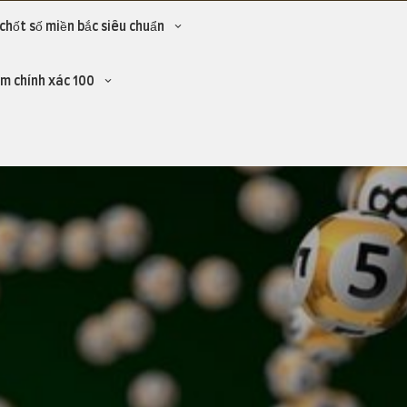
chốt số miền bắc siêu chuẩn
am chính xác 100