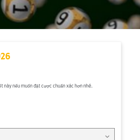
026
iết này nếu muốn đặt cược chuẩn xác hơn nhé.