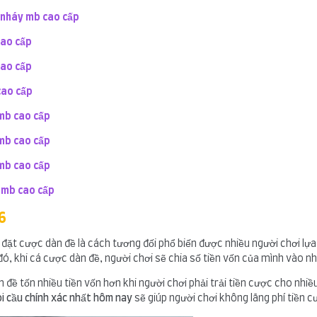
2 nháy mb cao cấp
cao cấp
cao cấp
cao cấp
 mb cao cấp
 mb cao cấp
 mb cao cấp
n mb cao cấp
6
 đặt cược dàn đề là cách tương đối phổ biến được nhiều người chơi lựa
ó, khi cá cược dàn đề, người chơi sẽ chia số tiền vốn của mình vào nh
ề tốn nhiều tiền vốn hơn khi người chơi phải trải tiền cược cho nhiều 
oi cầu chính xác nhất hôm nay
sẽ giúp người chơi không lãng phí tiền 