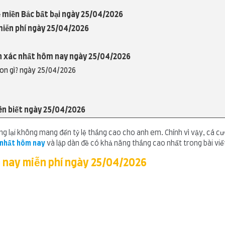
ề miền Bắc bất bại ngày 25/04/2026
miễn phí ngày 25/04/2026
ính xác nhất hôm nay ngày 25/04/2026
con gì? ngày 25/04/2026
ên biết ngày 25/04/2026
ưng lại không mang đến tỷ lệ thắng cao cho anh em. Chính vì vậy, cá
c nhất hôm nay
và lập dàn đề có khả năng thắng cao nhất trong bài viế
m nay miễn phí ngày 25/04/2026