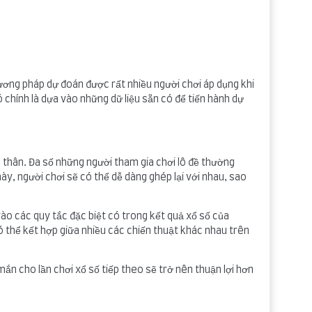
hương pháp dự đoán được rất nhiều người chơi áp dụng khi
ó chính là dựa vào những dữ liệu sẵn có để tiến hành dự
 thân. Đa số những người tham gia chơi lô đề thường
, người chơi sẽ có thể dễ dàng ghép lại với nhau, sao
vào các quy tắc đặc biệt có trong kết quả xổ số của
 thể kết hợp giữa nhiều các chiến thuật khác nhau trên
n cho lần chơi xổ số tiếp theo sẽ trở nên thuận lợi hơn