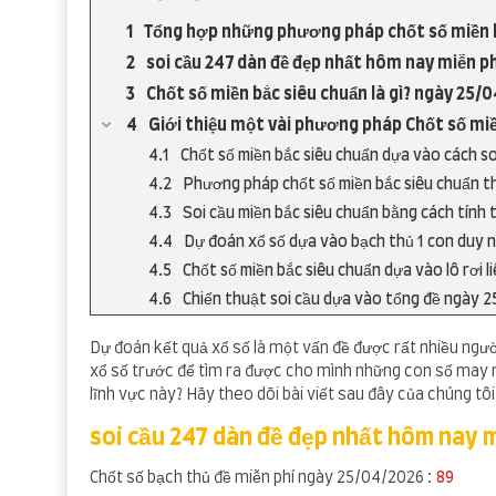
Tổng hợp những phương pháp chốt số miền 
soi cầu 247 dàn đề đẹp nhất hôm nay miễn p
Chốt số miền bắc siêu chuẩn là gì? ngày 25/
Giới thiệu một vài phương pháp Chốt số mi
Chốt số miền bắc siêu chuẩn dựa vào cách s
Phương pháp chốt số miền bắc siêu chuẩn the
Soi cầu miền bắc siêu chuẩn bằng cách tín
Dự đoán xổ số dựa vào bạch thủ 1 con duy
Chốt số miền bắc siêu chuẩn dựa vào lô rơi 
Chiến thuật soi cầu dựa vào tổng đề ngày 
Dự đoán kết quả xổ số là một vấn đề được rất nhiều ngườ
xổ số trước để tìm ra được cho mình những con số may 
lĩnh vực này? Hãy theo dõi bài viết sau đây của chúng tôi
soi cầu 247 dàn đề đẹp nhất hôm nay 
Chốt số bạch thủ đề miễn phí ngày 25/04/2026 :
89