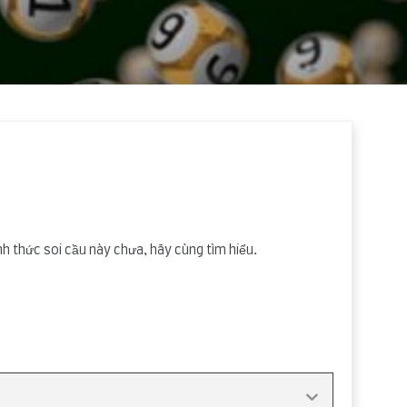
ình thức soi cầu này chưa, hãy cùng tìm hiểu.