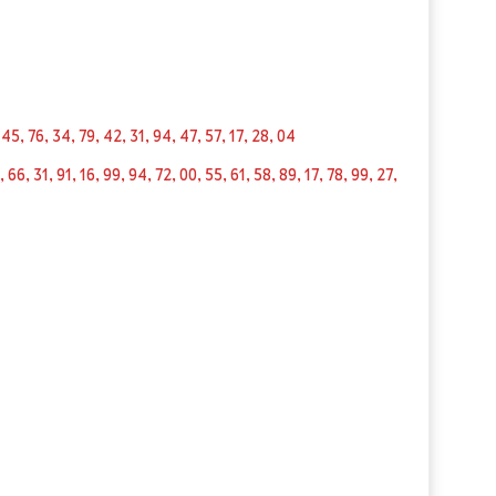
, 45, 76, 34, 79, 42, 31, 94, 47, 57, 17, 28, 04
, 66, 31, 91, 16, 99, 94, 72, 00, 55, 61, 58, 89, 17, 78, 99, 27,