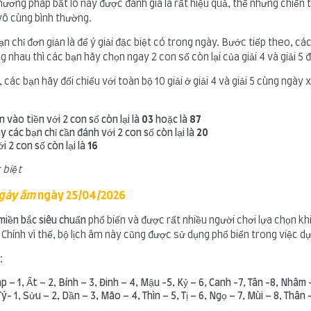
ơng pháp bắt lô này được đánh giá là rất hiệu quả, thế nhưng chiến th
 vô cùng bình thường.
 chỉ đơn giản là để ý giải đặc biệt có trong ngày. Bước tiếp theo, các 
 nhau thì các bạn hãy chọn ngay 2 con số còn lại của giải 4 và giải 5
o, các bạn hãy đối chiếu với toàn bộ 10 giải ở giải 4 và giải 5 cùng ngà
 vào tiền với 2 con số còn lại là
03
hoặc là
87
ày các bạn chỉ cần đánh với 2 con số còn lại là
20
i 2 con số còn lại là
16
 biệt
ngày âm
ngày 25/04/2026
miền bắc siêu chuẩn
phổ biến và được rất nhiều người chơi lựa chọn khi
Chính vì thế, bộ lịch âm này cũng được sử dụng phổ biến trong việc d
:
 – 1, Ất – 2, Bính – 3, Đinh – 4, Mậu -5, Kỷ – 6, Canh -7, Tân -8, Nhâm -
 1, Sửu – 2, Dần – 3, Mão – 4, Thìn – 5, Tị – 6, Ngọ – 7, Mùi – 8, Thân -