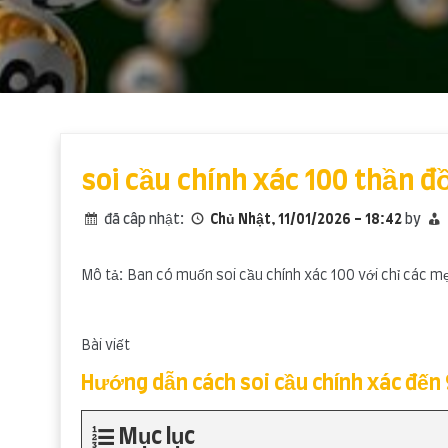
Skip
to
content
soi cầu chính xác 100 thần 
đã câp nhật:
Chủ Nhật, 11/01/2026 - 18:42
by
Mô tả: Ban có muốn soi cầu chính xác 100 với chỉ các mẹ
Bài viết
Hướng dẫn cách soi cầu chính xác đến
Mục lục