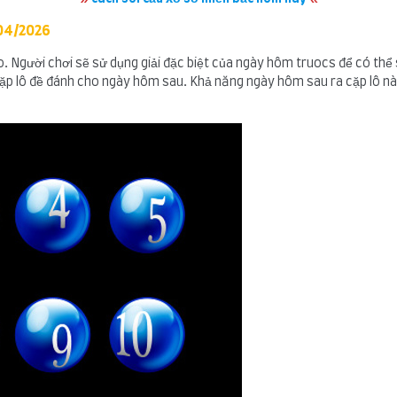
/04/2026
ao. Người chơi sẽ sử dụng giải đặc biệt của ngày hôm truocs để có thể
m cặp lô đề đánh cho ngày hôm sau. Khả năng ngày hôm sau ra cặp lô nà