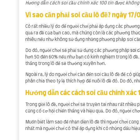
Hướng dẫn cách soi cầu chính xác 100 tin được không
Vì sao cần phải soi cầu lô đề? ngày 17
Có rất nhiều lý do để người chơi phải áp dụng các phương
quả ra đề của bạn cao, mà chúng còn là các phương thức 
nhiêu nếu như không sử dụng những phương pháp soi cầu
Do đó, người chơi sẽ phải sử dụng các phương pháp
soi 
hơn 50 đến 60% nếu như bạn có kinh nghiệm trong lô đề. 
thắng trong lô để sẽ thường xuyên hơn.
Ngoài ra, lý do người chơi cần đến soi cầu lô đề để có 
phân chia theo tỷ lệ thích hợp để nuôi lô đề đó. Do đó, 
Hướng dẫn các cách soi cầu chính xác
Trong giới lô đề, người chơi sẽ truyền tai nhau rất nhiề
cũng có cơ hội chiến thắng và hiệu quả. Do đó, người ch
Muốn biết làm sao để nhận diện lô đề thì người chơi cũng
nhất mà người chơi có thể áp dụng khi có những dấu hiệu