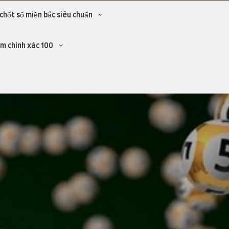
chốt số miền bắc siêu chuẩn
am chính xác 100