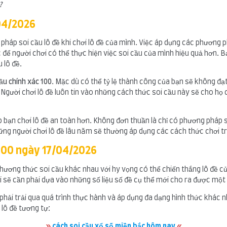
?
/04/2026
 pháp soi cầu lô đề khi chơi lô đề của mình. Việc áp dụng các phương 
để người chơi có thể thực hiện việc soi cầu của mình hiệu quả hơn. Bạ
 lô đề.
cầu chính xác 100
. Mặc dù có thể tỷ lệ thành công của bạn sẽ không đ
Người chơi lô đề luôn tin vào những cách thức soi cầu này sẽ cho họ 
giúp bạn chơi lô đề an toàn hơn. Không đơn thuần là chỉ có phương phá
những người chơi lô đề lâu năm sẽ thường áp dụng các cách thức chơi t
 100 ngày 17/04/2026
u phương thức soi cầu khác nhau với hy vọng có thể chiến thắng lô đề 
ơi sẽ cần phải dựa vào những số liệu số đề cụ thể mới cho ra được m
 phải trải qua quá trình thực hành và áp dụng đa dạng hình thức khác 
 lô đề tương tự:
»
cách soi cầu xổ số miền bắc hôm nay
«