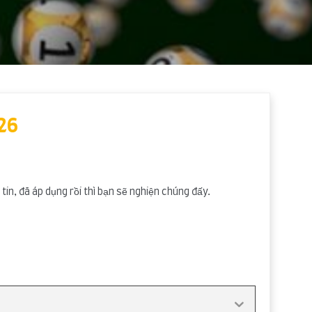
26
in, đã áp dụng rồi thì bạn sẽ nghiện chúng đấy.