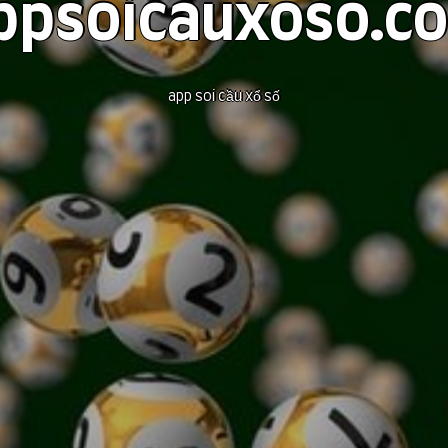
ppsoicauxoso.c
app soi cầu xổ số