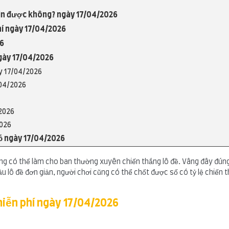
tin được không? ngày 17/04/2026
hí ngày 17/04/2026
26
ngày 17/04/2026
ày 17/04/2026
/04/2026
/2026
2026
lỗ ngày 17/04/2026
cũng có thể làm cho ban thường xuyên chiến thắng lô đề. Vâng đây đún
u lô đề đơn giản, người chơi cũng có thể chốt được số có tỷ lệ chiến
miễn phí ngày 17/04/2026