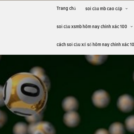
Trang chủ
soi cầu mb cao cấp
soi cầu xsmb hôm nay chính xác 100
cách soi cầu xổ số hôm nay chính xác 1