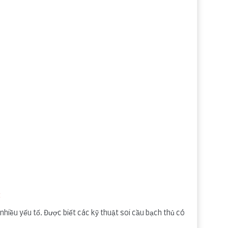
«
hiều yếu tố. Được biết các kỹ thuật soi cầu bạch thủ có