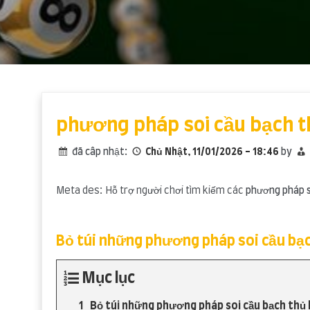
Skip
to
content
phương pháp soi cầu bạch th
đã câp nhật:
Chủ Nhật, 11/01/2026 - 18:46
by
Meta des: Hỗ trợ người chơi tìm kiếm các
phương pháp so
Bỏ túi những phương pháp soi cầu bạc
Mục lục
Bỏ túi những phương pháp soi cầu bạch thủ 