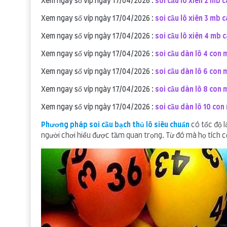
Xem ngay số víp ngày 17/04/2026 :
soi cầu lô xiên 2 mb 
Xem ngay số víp ngày 17/04/2026 :
soi cầu lô xiên 3 mb 
Xem ngay số víp ngày 17/04/2026 :
soi cầu lô xiên 4 mb 
Xem ngay số víp ngày 17/04/2026 :
soi cầu dàn lô 4 con
Xem ngay số víp ngày 17/04/2026 :
soi cầu dàn lô 6 con
Xem ngay số víp ngày 17/04/2026 :
soi cầu dàn lô 8 con
Xem ngay số víp ngày 17/04/2026 :
soi cầu dàn lô 10 con
Phương pháp soi cầu bạch thủ lô siêu chuẩn
có tốc độ 
người chơi hiểu được tầm quan trọng. Từ đó mà họ tích c