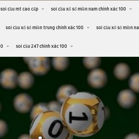
soi cầu mt cao cấp
soi cầu xổ số miền nam chính xác 100
soi cầu xổ số miền trung chính xác 100
soi cầu xổ số miền n
00
soi cầu 247 chính xác 100