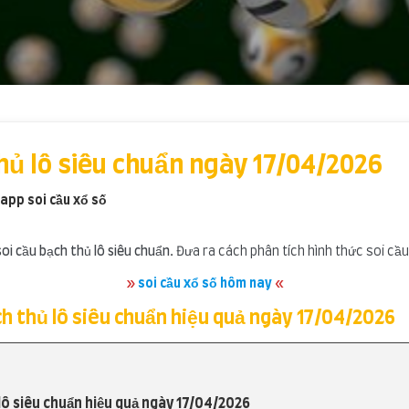
ủ lô siêu chuẩn ngày 17/04/2026
app soi cầu xổ số
i cầu bạch thủ lô siêu chuẩn
. Đưa ra cách phân tích hình thức soi cầ
»
soi cầu xổ số hôm nay
«
h thủ lô siêu chuẩn hiệu quả ngày 17/04/2026
lô siêu chuẩn hiệu quả ngày 17/04/2026