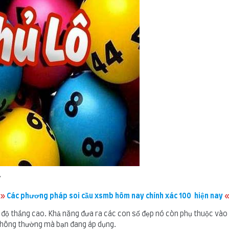
»
Các phương pháp soi cầu xsmb hôm nay chính xác 100 hiện nay
độ thắng cao. Khả năng đưa ra các con số đẹp nó còn phụ thuộc vào n
 thông thường mà bạn đang áp dụng.