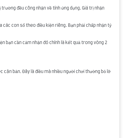
 trường đều công nhận về tính ứng dụng. Giá trị nhận
a các con số theo điều kiện riêng. Bạn phải chấp nhận tỷ
kiện bạn cần cảm nhận đó chính là kết quả trong vòng 2
hức căn bản. Đây là điều mà nhiều người chơi thường bỏ lỡ