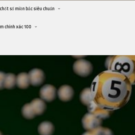
chốt số miền bắc siêu chuẩn
am chính xác 100