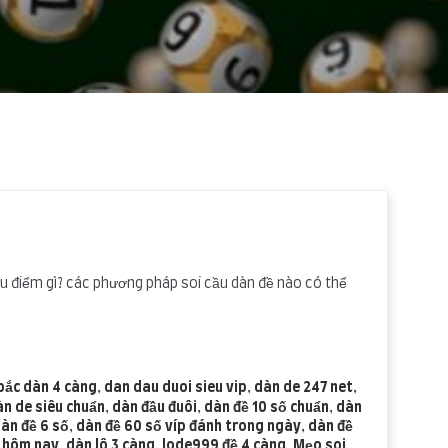
ưu điểm gì? các phương pháp soi cầu dàn đề nào có thể
bắc dàn 4 càng
,
dan dau duoi sieu vip
,
dàn de 247 net
,
n de siêu chuẩn
,
dàn đầu đuôi
,
dàn đề 10 số chuẩn
,
dàn
àn đề 6 số
,
dàn đề 60 số víp đánh trong ngày
,
dàn đề
c hôm nay
,
dàn lô 3 càng
,
lode999 đề 4 càng
,
Mẹo soi