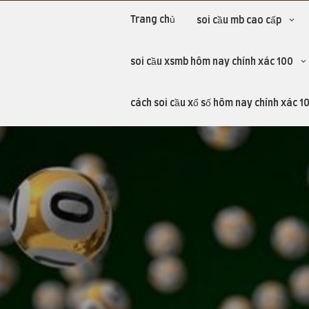
Trang chủ
soi cầu mb cao cấp
soi cầu xsmb hôm nay chính xác 100
cách soi cầu xổ số hôm nay chính xác 1