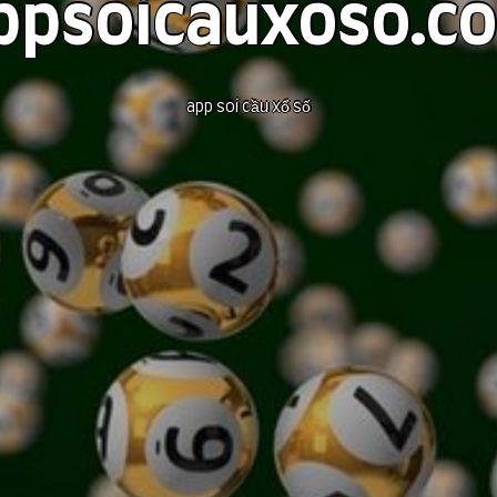
ppsoicauxoso.c
app soi cầu xổ số