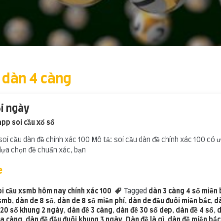
 dàn 4 càng
ỗi ngày
app soi cầu xổ số
soi cầu dàn đề chính xác 100 Mô tả: soi cầu dàn đề chính xác 100 có 
 lựa chọn đề chuẩn xác, bạn
e
oi cầu xsmb hôm nay chính xác 100
Tagged
dàn 3 càng 4 số miền 
xsmb
,
dàn de 8 số
,
dàn de 8 số miền phí
,
dàn de đầu đuôi miền bắc
,
dà
 20 số khung 2 ngày
,
dàn đề 3 càng
,
dàn đề 30 số dep
,
dàn đề 4 số
,
d
ba càng
,
dàn đề đầu đuôi khung 3 ngày
,
Dàn đề là gì
,
dàn đề miền bắ