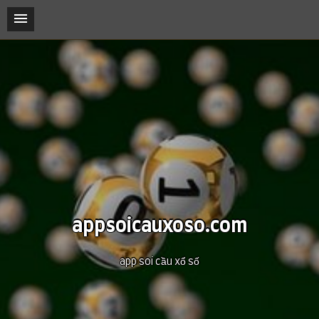
appsoicauxoso.com
app soi cầu xổ số