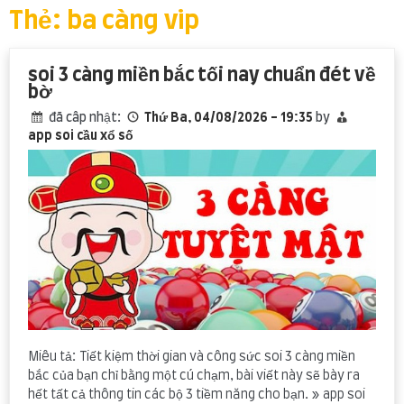
content
Thẻ:
ba càng vip
soi 3 càng miền bắc tối nay chuẩn đét về
bờ
đã câp nhật:
Thứ Ba, 04/08/2026 - 19:35
by
app soi cầu xổ số
Miêu tả: Tiết kiệm thời gian và công sức soi 3 càng miền
bắc của bạn chỉ bằng một cú chạm, bài viết này sẽ bày ra
hết tất cả thông tin các bộ 3 tiềm năng cho bạn. » app soi