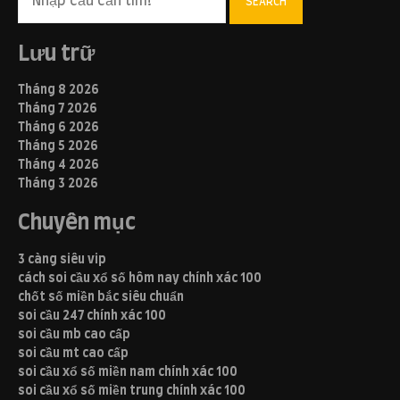
SEARCH
tối
nay
chuẩn
Lưu trữ
đét
về
bờ
Tháng 8 2026
Tháng 7 2026
Tháng 6 2026
Tháng 5 2026
Tháng 4 2026
Tháng 3 2026
Chuyên mục
3 càng siêu vip
cách soi cầu xổ số hôm nay chính xác 100
chốt số miền bắc siêu chuẩn
soi cầu 247 chính xác 100
soi cầu mb cao cấp
soi cầu mt cao cấp
soi cầu xổ số miền nam chính xác 100
soi cầu xổ số miền trung chính xác 100