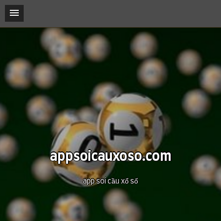
appsoicauxoso.com
app soi cầu xổ số