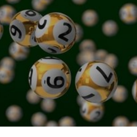
Skip
to