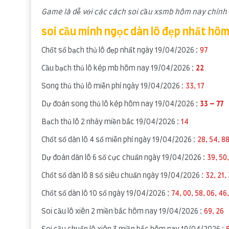
Game là dễ với các cách soi cầu xsmb hôm nay chính
soi cầu minh ngọc dàn lô đẹp nhất hô
Chốt số bạch thủ lô đẹp nhất ngày 19/04/2026 :
97
Cầu bạch thủ lô kép mb hôm nay 19/04/2026 :
22
Song thủ thủ lô miễn phí ngày 19/04/2026 :
33, 17
Dự đoán song thủ lô kép hôm nay 19/04/2026 :
33 – 77
Bạch thủ lô 2 nháy miền bắc 19/04/2026 :
14
Chốt số dàn lô 4 số miễn phí ngày 19/04/2026 :
28, 54, 88
Dự đoán dàn lô 6 số cực chuẩn ngày 19/04/2026 :
39, 50,
Chốt số dàn lô 8 số siêu chuẩn ngày 19/04/2026 :
32, 21,
Chốt số dàn lô 10 số ngày 19/04/2026 :
74, 00, 58, 06, 46,
Soi cầu lô xiên 2 miền bắc hôm nay 19/04/2026 :
69, 26