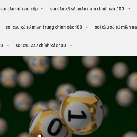
soi cầu mt cao cấp
soi cầu xổ số miền nam chính xác 100
soi cầu xổ số miền trung chính xác 100
soi cầu xổ số miền n
00
soi cầu 247 chính xác 100