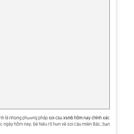
hính là những phương pháp
soi cầu xsmb hôm nay chính xác
c ngày hôm nay. Để hiểu rõ hơn về soi cầu miền Bắc, bạn