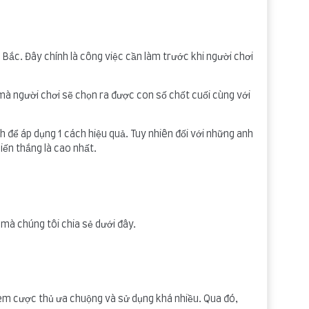
Bắc. Đây chính là công việc cần làm trước khi người chơi
mà người chơi sẽ chọn ra được con số chốt cuối cùng với
để áp dụng 1 cách hiệu quả. Tuy nhiên đối với những anh
iến thắng là cao nhất.
mà chúng tôi chia sẻ dưới đây.
 em cược thủ ưa chuộng và sử dụng khá nhiều. Qua đó,