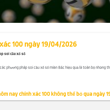
 xác 100 ngày 19/04/2026
pp soi cầu xổ số
ác phương pháp soi cầu xổ số miền Bắc hiệu quả là toàn bộ những th
 hôm nay chính xác 100 không thể bỏ qua ngày 