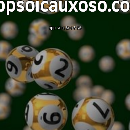
ppsoicauxoso.c
app soi cầu xổ số