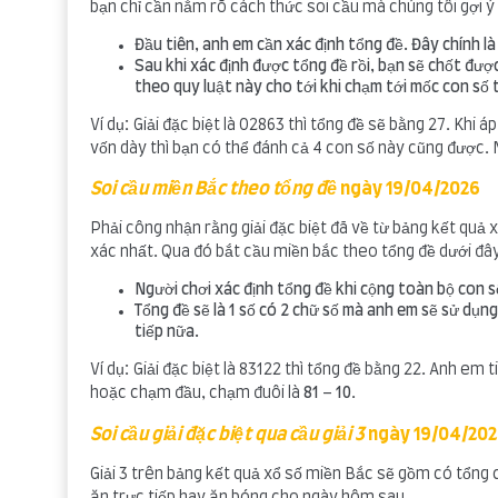
bạn chỉ cần nắm rõ cách thức soi cầu mà chúng tôi gợi ý
Đầu tiên, anh em cần xác định tổng đề. Đây chính l
Sau khi xác định được tổng đề rồi, bạn sẽ chốt được
theo quy luật này cho tới khi chạm tới mốc con số 
Ví dụ: Giải đặc biệt là 02863 thì tổng đề sẽ bằng 27. Khi
vốn dày thì bạn có thể đánh cả 4 con số này cũng được. N
Soi cầu miền Bắc theo tổng đề
ngày 19/04/2026
Phải công nhận rằng giải đặc biệt đã về từ bảng kết qu
xác nhất. Qua đó bắt cầu miền bắc theo tổng đề dưới đâ
Người chơi xác định tổng đề khi cộng toàn bộ con số 
Tổng đề sẽ là 1 số có 2 chữ số mà anh em sẽ sử dụn
tiếp nữa.
Ví dụ: Giải đặc biệt là 83122 thì tổng đề bằng 22. Anh em 
hoặc chạm đầu, chạm đuôi là
81
–
10
.
Soi cầu giải đặc biệt qua cầu giải 3
ngày 19/04/20
Giải 3 trên bảng kết quả xổ số miền Bắc sẽ gồm có tổng c