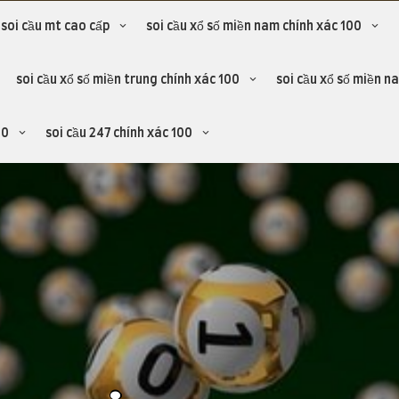
soi cầu mt cao cấp
soi cầu xổ số miền nam chính xác 100
soi cầu xổ số miền trung chính xác 100
soi cầu xổ số miền n
00
soi cầu 247 chính xác 100