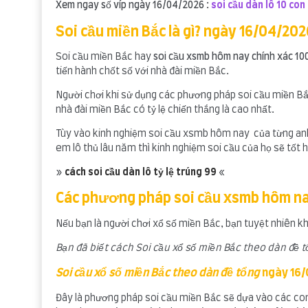
Xem ngay số víp ngày 16/04/2026 :
soi cầu dàn lô 10 co
Soi cầu miền Bắc là gì? ngày 16/04/202
Soi cầu miền Bắc hay
soi cầu xsmb hôm nay chính xác 10
tiến hành chốt số với nhà đài miền Bắc.
Người chơi khi sử dụng các phương pháp soi cầu miền Bắc
nhà đài miền Bắc có tỷ lệ chiến thắng là cao nhất.
Tùy vào kinh nghiệm soi cầu xsmb hôm nay của từng anh 
em lô thủ lâu năm thì kinh nghiệm soi cầu của họ sẽ tốt
»
cách soi cầu dàn lô tỷ lệ trúng 99
«
Các phương pháp soi cầu xsmb hôm na
Nếu bạn là người chơi xổ số miền Bắc, bạn tuyệt nhiên 
Bạn đã biết cách Soi cầu xổ số miền Bắc theo dàn đề 
Soi cầu xổ số miền Bắc theo dàn đề tổng
ngày 16/
Đây là phương pháp soi cầu miền Bắc sẽ dựa vào các con