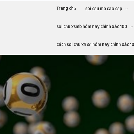
Trang chủ
soi cầu mb cao cấp
soi cầu xsmb hôm nay chính xác 100
cách soi cầu xổ số hôm nay chính xác 1