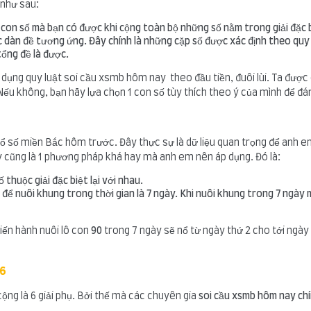
 như sau:
à con số mà bạn có được khi cộng toàn bộ những số nằm trong giải đặc 
 dàn đề tương ứng. Đây chính là những cặp số được xác định theo quy lu
tổng đề là được.
 áp dụng quy luật soi cầu xsmb hôm nay theo đầu tiền, đuôi lùi. Ta đượ
ếu không, bạn hãy lựa chọn 1 con số tùy thích theo ý của mình để đánh
ả xổ số miền Bắc hôm trước. Đây thực sự là dữ liệu quan trọng để an
y cũng là 1 phương pháp khá hay mà anh em nên áp dụng. Đó là:
thuộc giải đặc biệt lại với nhau.
g để nuôi khung trong thời gian là 7 ngày. Khi nuôi khung trong 7 ngày
tiến hành nuôi lô con
90
trong 7 ngày sẽ nổ từ ngày thứ 2 cho tới ngày
26
ộng là 6 giải phụ. Bởi thế mà các chuyên gia
soi cầu xsmb hôm nay ch