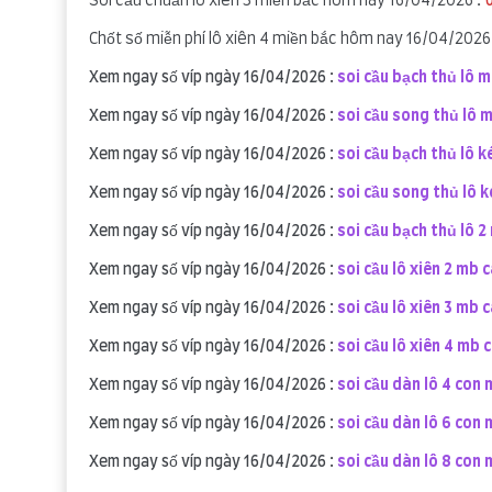
Soi cầu chuẩn lô xiên 3 miền bắc hôm nay 16/04/2026 :
Chốt số miễn phí lô xiên 4 miền bắc hôm nay 16/04/2026
Xem ngay số víp ngày 16/04/2026 :
soi cầu bạch thủ lô 
Xem ngay số víp ngày 16/04/2026 :
soi cầu song thủ lô 
Xem ngay số víp ngày 16/04/2026 :
soi cầu bạch thủ lô 
Xem ngay số víp ngày 16/04/2026 :
soi cầu song thủ lô 
Xem ngay số víp ngày 16/04/2026 :
soi cầu bạch thủ lô 
Xem ngay số víp ngày 16/04/2026 :
soi cầu lô xiên 2 mb 
Xem ngay số víp ngày 16/04/2026 :
soi cầu lô xiên 3 mb 
Xem ngay số víp ngày 16/04/2026 :
soi cầu lô xiên 4 mb 
Xem ngay số víp ngày 16/04/2026 :
soi cầu dàn lô 4 con
Xem ngay số víp ngày 16/04/2026 :
soi cầu dàn lô 6 con
Xem ngay số víp ngày 16/04/2026 :
soi cầu dàn lô 8 con