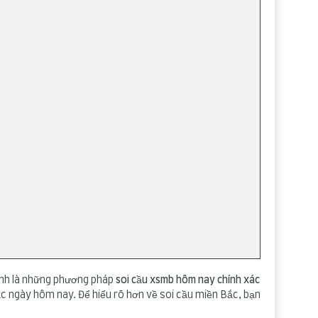
hính là những phương pháp
soi cầu xsmb hôm nay chính xác
c ngày hôm nay. Để hiểu rõ hơn về soi cầu miền Bắc, bạn