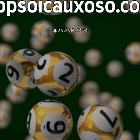
ppsoicauxoso.c
app soi cầu xổ số