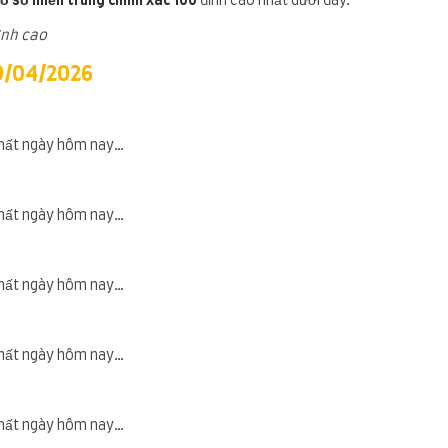
xổ số miền trung chính xác 100
đỉnh cao nhất dưới đây.
ỉnh cao
19/04/2026
 nhất ngày hôm nay…
 nhất ngày hôm nay…
 nhất ngày hôm nay…
 nhất ngày hôm nay…
 nhất ngày hôm nay…