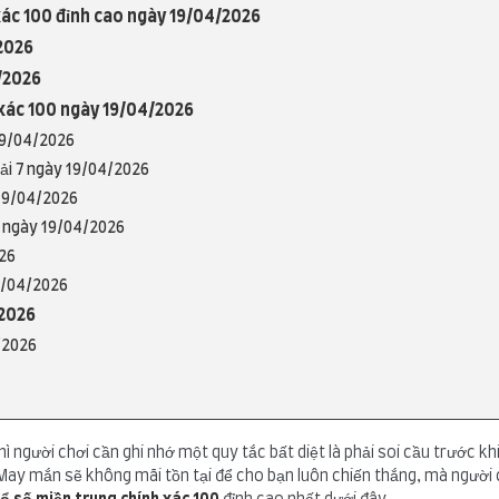
xác 100 đỉnh cao ngày 19/04/2026
/2026
4/2026
 xác 100 ngày 19/04/2026
 19/04/2026
iải 7 ngày 19/04/2026
 19/04/2026
ủ ngày 19/04/2026
026
19/04/2026
/2026
/2026
thì người chơi cần ghi nhớ một quy tắc bất diệt là phải soi cầu trước k
 May mắn sẽ không mãi tồn tại để cho bạn luôn chiến thắng, mà người 