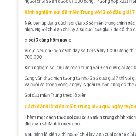
người chơi sẽ ăn được 81.000 đồng. Trường hợp xuất hiệ
Kinh nghiệm soi đề miền Trung với 3 số đầu giải 
Nếu bạn áp dụng cách
soi cầu xổ số miền trung chính xác
hiện. Người chơi sẽ chỉ lấy 3 số cuối của giải 7 để có thể
»
soi 3 càng hôm nay
«
Ví dụ: Nếu như bạn đánh dãy số 123 và lấy 1.000 đồng thì 
700.000
Kinh nghiệm soi cầu đề miền trung với 3 số cuối giải đặc b
Cũng vẫn thực hiện tương tự như 3 số cuối giải 7 thì với g
và nuôi đề trong vòng 7 ngày. Ngoài ra, bạn cũng có thể đá
Soi cầu miền Trung theo lô xiên
Cách đánh lô xiên miền Trung hiệu quả ngày 19/0
Thêm một cách thức
soi cầu xổ số miền trung chính xác 
định bạn sẽ đánh lô xiên nào.
Nếu đánh lô xiên 2 thì người chơi lấy 2 số cuối của 18 gi