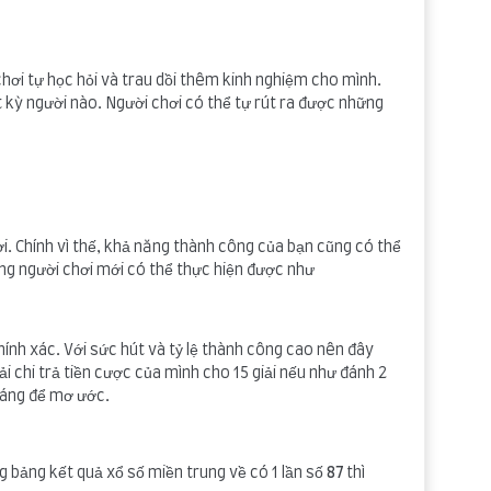
chơi tự học hỏi và trau dồi thêm kinh nghiệm cho mình.
 kỳ người nào. Người chơi có thể tự rút ra được những
i. Chính vì thế, khả năng thành công của bạn cũng có thể
ững người chơi mới có thể thực hiện được như
hính xác. Với sức hút và tỷ lệ thành công cao nên đây
i chi trả tiền cược của mình cho 15 giải nếu như đánh 2
 đáng để mơ ước.
ng bảng kết quả xổ số miền trung về có 1 lần số
87
thì