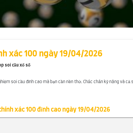
ính xác 100 ngày 19/04/2026
p soi cầu xổ số
nghiệm soi cầu đỉnh cao mà bạn cần nền thử. Chắc chắn kỹ năng và cả
chính xác 100 đỉnh cao ngày 19/04/2026