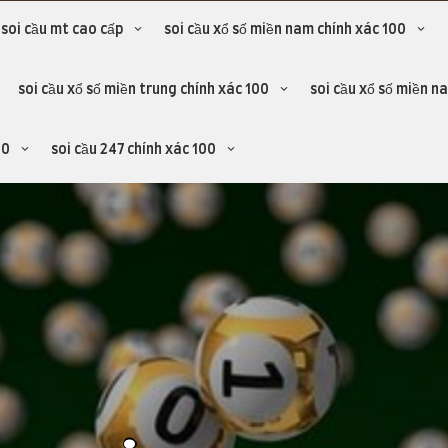
soi cầu mt cao cấp
soi cầu xổ số miền nam chính xác 100
soi cầu xổ số miền trung chính xác 100
soi cầu xổ số miền n
00
soi cầu 247 chính xác 100