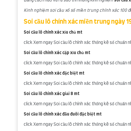
Bằng cách nào và ra sao thì những kinh nghiệm
soi cầu 
Kinh nghiệm soi cầu xổ số miền trung chính xác 100 đ
Soi cầu lô chính xác miền trung ngày 
Soi cầu lô chính xác xỉu chủ mt
click Xem ngay Soi cầu lô chính xác thống kê số chuẩn
Soi cầu lô chính xác cặp xỉu chủ mt
click Xem ngay Soi cầu lô chính xác thống kê số chuẩn
Soi cầu lô chính xác đặc biệt mt
click Xem ngay Soi cầu lô chính xác thống kê số chuẩn
Soi cầu lô chính xác giải 8 mt
click Xem ngay Soi cầu lô chính xác thống kê số chuẩn
Soi cầu lô chính xác đầu đuôi đặc biệt mt
click Xem ngay Soi cầu lô chính xác thống kê số chuẩn