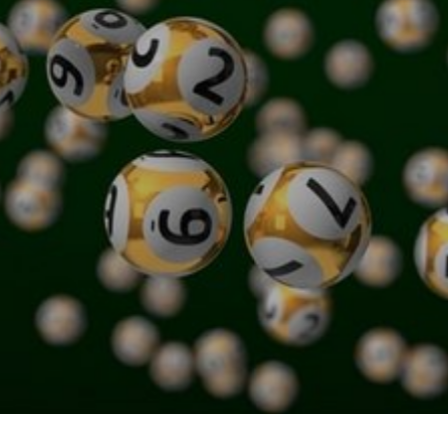
Skip
to