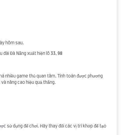
ngày hôm sau.
au đài Đà Nẵng xuất hiện lô
33
,
98
ợc khá nhiều game thủ quan tâm. Tính toán được phương
 và nâng cao hiệu quả thắng.
được sử dụng để chơi. Hãy thay đổi các vị trí khớp để tạo