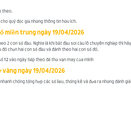
p theo.
 cho quý độc giả những thông tin hữu ích.
 số miền trung ngày 19/04/2026
theo 2 con số đầu. Nghĩa là khi bắt đầu soi cầu lô chuyên nghiệp thì 
au đó chọn hai con số đầu và đánh theo hai con số đó.
 số
12
vào ngày tiếp theo để thử vận may của mình
ờ vàng ngày 19/04/2026
 nhanh chóng tổng hợp các số liệu, thống kê và đưa ra những đánh giá