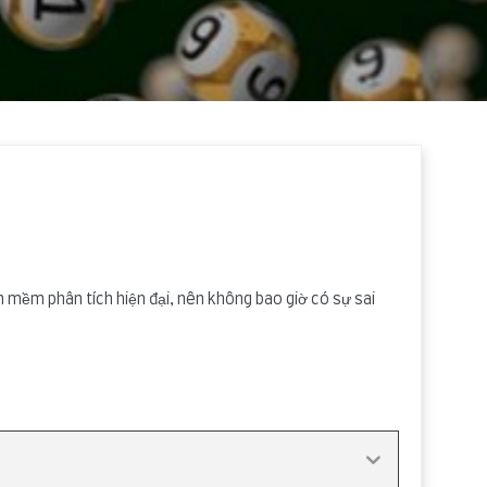
 mềm phân tích hiện đại, nên không bao giờ có sự sai