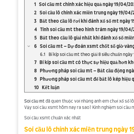
Soi cầu mt chính xác hiệu quả ngày 19/04/2
Soi cầu lô chính xác miền trung ngày 19/04
Bắt theo cầu lô rơi khi đánh xổ số mt ngày 
Tính soi cầu mt theo hình trám ngày 19/04
Bắt theo cầu lô giải nhất khi đánh xổ số mi
Soi cầu mt – Dự đoán xsmt chốt số giờ vàn
Bí kíp soi cầu mt theo giải 8 siêu chuẩn ngà
Bí kíp soi cầu mt có thực sự hiệu quả hơn 
Phương pháp soi cầu mt – Bắt cầu động ng
Phương pháp soi cầu mt để bắt lô kép hiệu 
Kết luận
Soi cầu mt
đã quen thuộc với những anh em chơi xổ số lô
Vậy soi cầu xsmt hôm nay ra sao? Kinh nghiệm soi cầu m
Soi cầu xsmt chuẩn xác nhất
Soi cầu lô chính xác miền trung ngày 