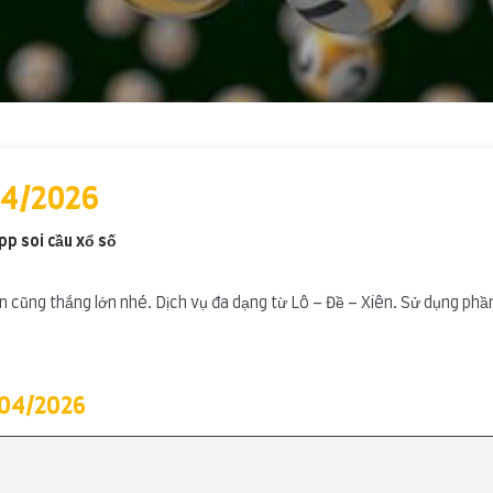
04/2026
pp soi cầu xổ số
 cũng thắng lớn nhé. Dịch vụ đa dạng từ Lô – Đề – Xiên. Sử dụng phần
/04/2026