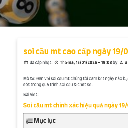
Skip
to
content
soi cầu mt cao cấp ngày 19/
đã câp nhật:
Thứ Ba, 13/01/2026 - 19:08
by
a
Mô tả:
Đến với
soi cầu mt
chúng tôi cam kết ngày nào bạn
sót trong quá trình soi cầu & chốt số
.
Bài viết:
Soi cầu mt chính xác hiệu quả ngày 19
Mục lục