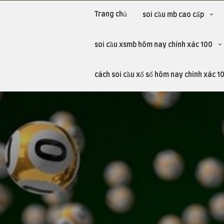
Trang chủ
soi cầu mb cao cấp
soi cầu xsmb hôm nay chính xác 100
cách soi cầu xổ số hôm nay chính xác 1