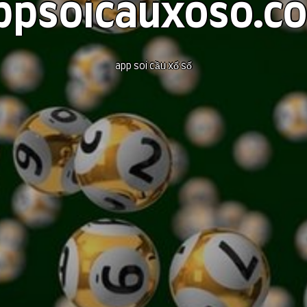
ppsoicauxoso.c
app soi cầu xổ số