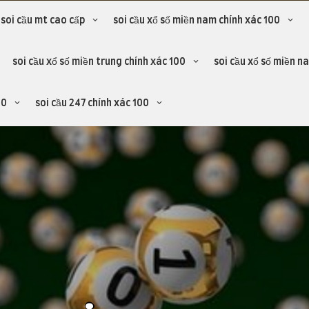
soi cầu mt cao cấp
soi cầu xổ số miền nam chính xác 100
soi cầu xổ số miền trung chính xác 100
soi cầu xổ số miền n
00
soi cầu 247 chính xác 100