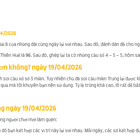
04/2026
giải 8 của những đài cùng ngày lại với nhau. Sau đó, đánh dàn đề cho 
 Thiên Huế là
96
. Sau đó, ghép lại ta có những cầu số 4 – 5 – 5, hôm s
 hơn không? ngày 19/04/2026
ách soi cầu xổ số 3 miền. Tuy nhiên chủ đề soi cầu miền Trung lại đư
uả mà tôi khuyên bạn nên sử dụng. Tỷ lệ trúng khá cao, lô rất dễ bắt
ng ngày 19/04/2026
ững người chơi mới làm quen:
u đó bạn kết hợp các vị trí này lại với nhau. Mỗi ngày, các số kết hợp 