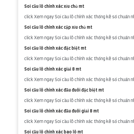
Soi cầu lô chính xác xỉu chủ mt
click Xem ngay Soi cầu lô chính xác thống kê số chuẩn
Soi cầu lô chính xác cặp xỉu chủ mt
click Xem ngay Soi cầu lô chính xác thống kê số chuẩn
Soi cầu lô chính xác đặc biệt mt
click Xem ngay Soi cầu lô chính xác thống kê số chuẩn
Soi cầu lô chính xác giải 8 mt
click Xem ngay Soi cầu lô chính xác thống kê số chuẩn
Soi cầu lô chính xác đầu đuôi đặc biệt mt
click Xem ngay Soi cầu lô chính xác thống kê số chuẩn
Soi cầu lô chính xác đầu đuôi giải 8 mt
click Xem ngay Soi cầu lô chính xác thống kê số chuẩn
Soi cầu lô chính xác bao lô mt