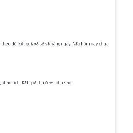
hãy theo dõi kết quả xổ số về hàng ngày. Nếu hôm nay chưa
, phân tích. Kết quả thu được như sau: