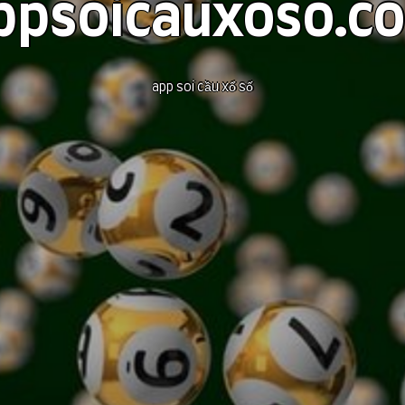
ppsoicauxoso.c
app soi cầu xổ số