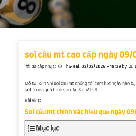
Skip
to
content
soi cầu mt cao cấp ngày 09/
đã câp nhật:
Thứ Hai, 02/02/2026 - 19:29
by
Mô tả:
Đến với
soi cầu mt
chúng tôi cam kết ngày nào bạn
sót trong quá trình soi cầu & chốt số
.
Bài viết:
Soi cầu mt chính xác hiệu quả ngày 0
Mục lục