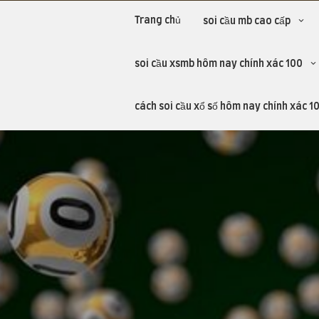
Trang chủ
soi cầu mb cao cấp
soi cầu xsmb hôm nay chính xác 100
cách soi cầu xổ số hôm nay chính xác 1