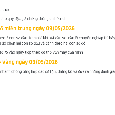
p theo.
 cho quý độc giả những thông tin hữu ích.
 số miền trung ngày 09/05/2026
theo 2 con số đầu. Nghĩa là khi bắt đầu soi cầu lô chuyên nghiệp thì 
au đó chọn hai con số đầu và đánh theo hai con số đó.
 số
75
vào ngày tiếp theo để thử vận may của mình
iờ vàng ngày 09/05/2026
 nhanh chóng tổng hợp các số liệu, thống kê và đưa ra những đánh giá