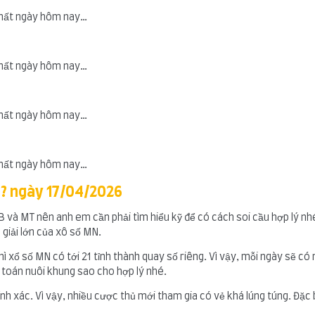
 nhất ngày hôm nay…
 nhất ngày hôm nay…
 nhất ngày hôm nay…
 nhất ngày hôm nay…
o? ngày 17/04/2026
MB và MT nên anh em cần phải tìm hiểu kỹ để có cách soi cầu hợp lý nh
giải lớn của xô số MN.
 xổ số MN có tới 21 tỉnh thành quay số riêng. Vì vậy, mỗi ngày sẽ có
h toán nuôi khung sao cho hợp lý nhé.
ính xác. Vì vậy, nhiều cược thủ mới tham gia có vẻ khá lúng túng. Đặc