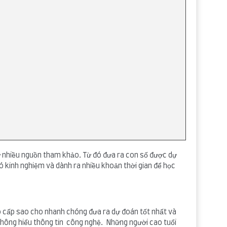
ừ nhiều nguồn tham khảo. Từ đó đưa ra con số được dự
có kinh nghiệm và dành ra nhiều khoản thời gian để học
o cấp sao cho nhanh chóng đưa ra dự đoán tốt nhất và
y không hiểu thông tin công nghệ. Những người cao tuổi