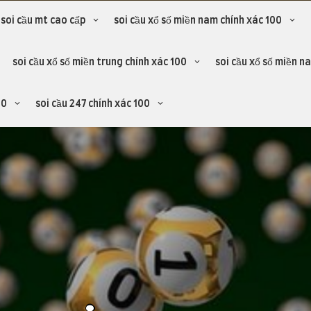
soi cầu mt cao cấp
soi cầu xổ số miền nam chính xác 100
soi cầu xổ số miền trung chính xác 100
soi cầu xổ số miền n
00
soi cầu 247 chính xác 100