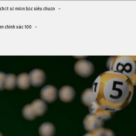
chốt số miền bắc siêu chuẩn
am chính xác 100