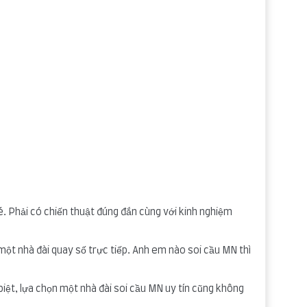
é. Phải có chiến thuật đúng đắn cùng với kinh nghiệm
 một nhà đài quay số trực tiếp. Anh em nào soi cầu MN thì
 biệt, lựa chọn một nhà đài soi cầu MN uy tín cũng không