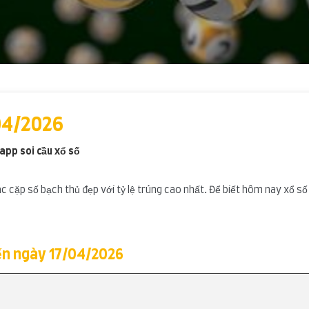
04/2026
app soi cầu xổ số
 cặp số bạch thủ đẹp với tỷ lệ trúng cao nhất. Để biết hôm nay xổ s
iến ngày 17/04/2026