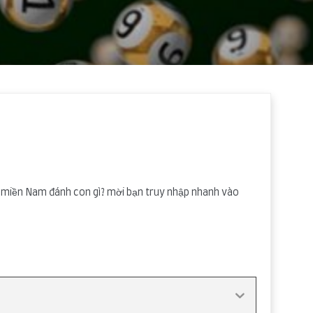
ố miền Nam đánh con gì? mời bạn truy nhập nhanh vào