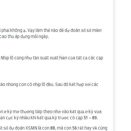
ồi phải không ạ. Vậy làm thế nào để dự đoán xổ số miền
 cao thủ áp dụng mỗi ngày.
Nhịp lô cũng như tần suất xuất hiện của tất cả các cặp
vào những con có nhịp lô đều. Sau đó kết hợp với các
ện ở kỳ mở thưởng tiếp theo nhờ vào kết quả ở kỳ vừa
iện cực kỳ nhiều khi kết quả kỳ trước có cặp
51
–
89
.
ốt số dự đoán XSMN là con
88
, mà con
56
rất hay về cùng