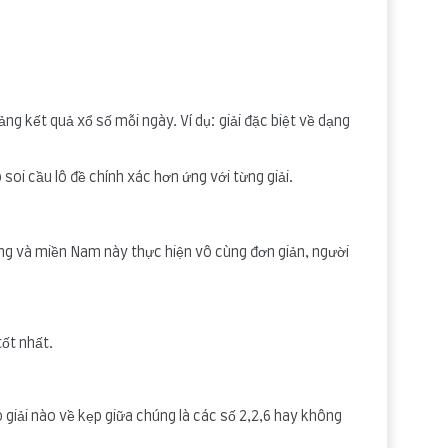
g kết quả xổ số mỗi ngày. Ví dụ: giải đặc biệt về dạng
oi cầu lô đề chính xác hơn ứng với từng giải.
rung và miền Nam này thực hiện vô cùng đơn giản, người
tốt nhất.
 giải nào về kẹp giữa chúng là các số 2,2,6 hay không