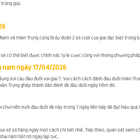
trúng giải.
26
m và miền Trung cũng là dự đoán 2 số cuối của giải đặc biệt trong bản
sẽ có thể biết được chính xác tỷ lệ cược cùng với những phương pháp s
ền nam ngày 17/04/2026
dụng soi cầu đầu đuôi với giải 7. Với cách cách đánh đầu đuôi miền T
 miền Trung ghép thành dàn đánh đề đầu đuôi ngày hôm đó.
chơi nên nuôi đầu đuôi đề này trong 7 ngày liên tiếp để đạt hiệu quả 
uả xổ số hằng ngày một cách chi tiết nhé. Tiếp theo, quan sát xem có
hải nắm bắt nó ngay lập tức.