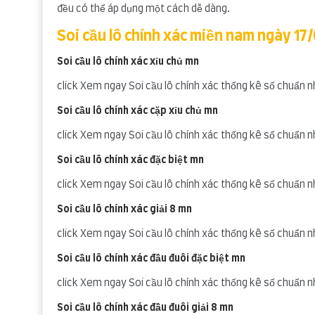
đều có thể áp dụng một cách dễ dàng.
Soi cầu lô chính xác miền nam ngày 17
Soi cầu lô chính xác xỉu chủ mn
click Xem ngay Soi cầu lô chính xác thống kê số chuẩn
Soi cầu lô chính xác cặp xỉu chủ mn
click Xem ngay Soi cầu lô chính xác thống kê số chuẩn
Soi cầu lô chính xác đặc biệt mn
click Xem ngay Soi cầu lô chính xác thống kê số chuẩn
Soi cầu lô chính xác giải 8 mn
click Xem ngay Soi cầu lô chính xác thống kê số chuẩn
Soi cầu lô chính xác đầu đuôi đặc biệt mn
click Xem ngay Soi cầu lô chính xác thống kê số chuẩn
Soi cầu lô chính xác đầu đuôi giải 8 mn