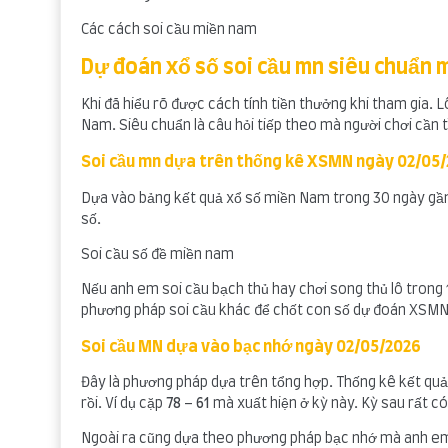
Các cách soi cầu miền nam
Dự đoán xổ số soi cầu mn siêu chuẩn 
Khi đã hiểu rõ được cách tính tiền thưởng khi tham gia. 
Nam. Siêu chuẩn là câu hỏi tiếp theo mà người chơi cần t
Soi cầu mn dựa trên thống kê XSMN ngày 02/05
Dựa vào bảng kết quả xổ số miền Nam trong 30 ngày gần n
số.
Soi cầu số đề miền nam
Nếu anh em soi cầu bạch thủ hay chơi song thủ lô trong 1
phương pháp soi cầu khác để chốt con số dự đoán XSMN
Soi cầu MN dựa vào bạc nhớ ngày 02/05/2026
Đây là phương pháp dựa trên tổng hợp. Thống kê kết quả
rồi. Ví dụ cặp
78
–
61
mà xuất hiện ở kỳ này. Kỳ sau rất có
Ngoài ra cũng dựa theo phương pháp bạc nhớ mà anh em