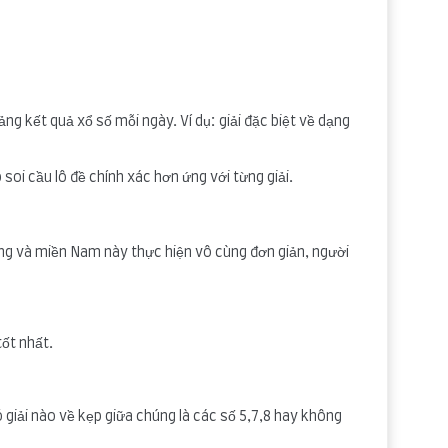
g kết quả xổ số mỗi ngày. Ví dụ: giải đặc biệt về dạng
oi cầu lô đề chính xác hơn ứng với từng giải.
rung và miền Nam này thực hiện vô cùng đơn giản, người
tốt nhất.
 giải nào về kẹp giữa chúng là các số 5,7,8 hay không