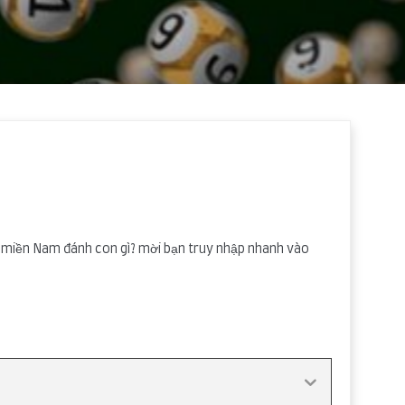
ố miền Nam đánh con gì? mời bạn truy nhập nhanh vào