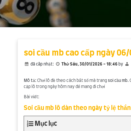
Skip
to
content
soi cầu mb cao cấp ngày 06
đã câp nhật:
Thứ Sáu, 30/01/2026 - 18:46
by
Mô tả:
Chơi lô đề theo cách bắt số mà trang
soi cầu mb.
C
cặp lô trong ngày hôm nay để mang đi chơi
Bài viết:
Soi cầu mb lô dàn theo ngày tỷ lệ th
Mục lục