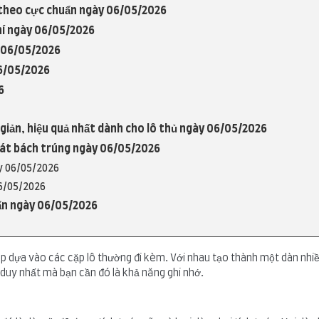
0 theo cực chuẩn ngày 06/05/2026
hí ngày 06/05/2026
y 06/05/2026
06/05/2026
6
giản, hiệu quả nhất dành cho lô thủ ngày 06/05/2026
hát bách trúng ngày 06/05/2026
ày 06/05/2026
06/05/2026
uẩn ngày 06/05/2026
áp dựa vào các cặp lô thường đi kèm. Với nhau tạo thành một dàn nh
 duy nhất mà bạn cần đó là khả năng ghi nhớ.