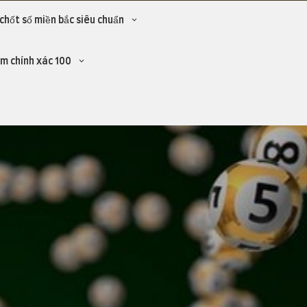
chốt số miền bắc siêu chuẩn
am chính xác 100