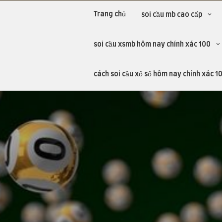
Trang chủ
soi cầu mb cao cấp
soi cầu xsmb hôm nay chính xác 100
cách soi cầu xổ số hôm nay chính xác 1