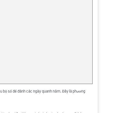
iều bộ số để đánh các ngày quanh năm. Đây là phương