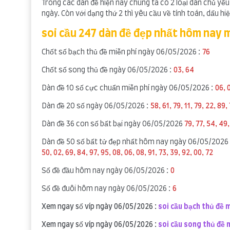
Trong các dàn đề hiện nay chúng ta có 2 loại dàn chủ yếu 
ngày. Còn với dạng thứ 2 thì yêu cầu về tính toán, dấu hiệ
soi cầu 247 dàn đề đẹp nhất hôm nay 
Chốt số bạch thủ đề miễn phí ngày 06/05/2026 :
76
Chốt số song thủ đề ngày 06/05/2026 :
03, 64
Dàn đề 10 số cực chuẩn miễn phí ngày 06/05/2026 :
06, 
Dàn đề 20 số ngày 06/05/2026 :
58, 61, 79, 11, 79, 22, 89,
Dàn đề 36 con số bất bại ngày 06/05/2026
79, 77, 54, 49,
Dàn đề 50 số bất tử đẹp nhất hôm nay ngày 06/05/2026
50, 02, 69, 84, 97, 95, 08, 06, 08, 91, 73, 39, 92, 00, 72
Số đề đầu hôm nay ngày 06/05/2026 :
0
Số đề đuôi hôm nay ngày 06/05/2026 :
6
Xem ngay số víp ngày 06/05/2026 :
soi cầu bạch thủ đề 
Xem ngay số víp ngày 06/05/2026 :
soi cầu song thủ đề 