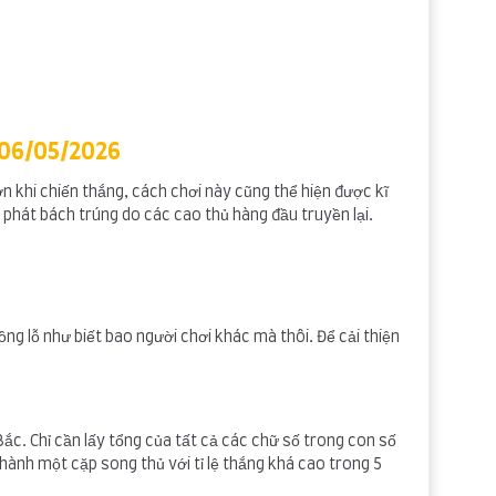
 06/05/2026
n khi chiến thắng, cách chơi này cũng thể hiện được kĩ
phát bách trúng do các cao thủ hàng đầu truyền lại.
ồng lỗ như biết bao người chơi khác mà thôi. Để cải thiện
ắc. Chỉ cần lấy tổng của tất cả các chữ số trong con số
thành một cặp song thủ với tỉ lệ thắng khá cao trong 5