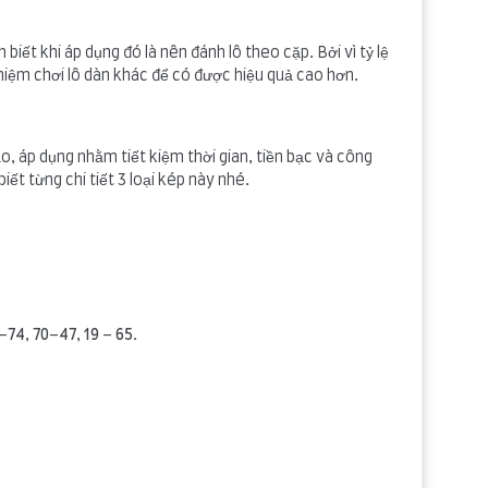
iết khi áp dụng đó là nên đánh lô theo cặp. Bởi vì tỷ lệ
hiệm chơi lô dàn khác để có được hiệu quả cao hơn.
, áp dụng nhằm tiết kiệm thời gian, tiền bạc và công
iết từng chi tiết 3 loại kép này nhé.
–
74
,
70
–
47
,
19
–
65
.