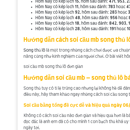
Hôm Nay có kép lệch
15
, hôm sau đánh:
471
,
953
,
2
Hôm Nay có kép lệch
11
, hôm sau đánh:
783
hoặc
4
Hôm Nay có kép lệch
92
, hôm sau đánh:
283
hoặc
Hôm Nay có kép lệch
48
, hôm sau đánh:
956
hoặc
Hôm Nay có kép lệch
18
, hôm sau đánh:
842
,
903
,
Hôm Nay có kép lệch
28
, hôm sau đánh:
191
hoặc
1
Hướng dẫn cách soi cầu mb song thủ l
Song thủ lô
là một trong những cách chơi được ưa chuộng 
năng cũng như kinh nghiệm của người chơi. Ở bài viết hô
soi cầu mb song thủ lô đơn giản
Hướng dẫn soi cầu mb – song thủ lô b
Song thủ tuy có tỉ lệ trúng cao nhưng lại không hề dễ đán
điều này, hãy tham khảo ngay những cách soi cầu song t
Soi cầu bằng tổng đề cực dễ và hiệu quả ngày 06
Không có cách soi cầu nào đơn giản và hiệu quả hơn là bắ
độc đắc là anh em đã có cho mình 1 con bạch thủ khá uy t
ngày tới.