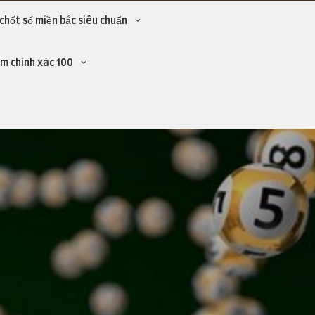
chốt số miền bắc siêu chuẩn
am chính xác 100