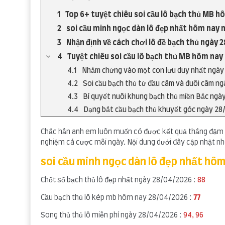
Top 6+ tuyệt chiêu soi cầu lô bạch thủ MB h
soi cầu minh ngọc dàn lô đẹp nhất hôm nay 
Nhận định về cách chơi lô đề bạch thủ ngày 
Tuyệt chiêu soi cầu lô bạch thủ MB hôm nay
Nhắm chừng vào một con lưu duy nhất ngày
Soi cầu bạch thủ từ đầu câm và đuôi câm n
Bí quyết nuôi khung bạch thủ miền Bắc ngà
Dạng bắt cầu bạch thủ khuyết góc ngày 28
Chắc hẳn anh em luôn muốn có được kết quả thắng đậm tro
nghiệm cá cược mỗi ngày. Nội dung dưới đây cập nhật n
soi cầu minh ngọc dàn lô đẹp nhất hô
Chốt số bạch thủ lô đẹp nhất ngày 28/04/2026 :
88
Cầu bạch thủ lô kép mb hôm nay 28/04/2026 :
77
Song thủ thủ lô miễn phí ngày 28/04/2026 :
94, 96