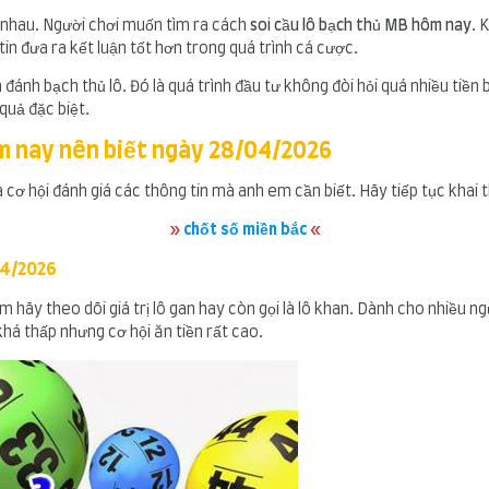
g nhau. Người chơi muốn tìm ra cách
soi cầu lô bạch thủ MB hôm nay
. 
in đưa ra kết luận tốt hơn trong quá trình cá cược.
đánh bạch thủ lô. Đó là quá trình đầu tư không đòi hỏi quá nhiều tiền 
quả đặc biệt.
ôm nay nên biết ngày 28/04/2026
ua cơ hội đánh giá các thông tin mà anh em cần biết. Hãy tiếp tục kha
»
chốt số miền bắc
«
04/2026
m hãy theo dõi giá trị lô gan hay còn gọi là lô khan. Dành cho nhiều ng
khá thấp nhưng cơ hội ăn tiền rất cao.