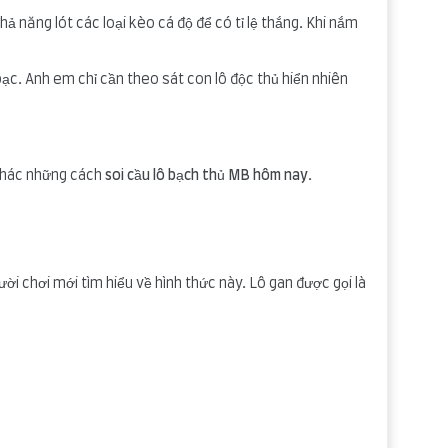
Khả năng lót các loại kèo cá độ để có tỉ lệ thắng. Khi nắm
bạc. Anh em chỉ cần theo sát con lô độc thủ hiển nhiên
i thác những cách
soi cầu lô bạch thủ MB hôm nay
.
ười chơi mới tìm hiểu về hình thức này. Lô gan được gọi là