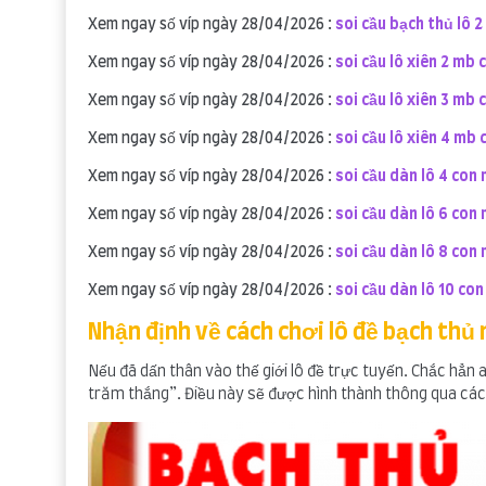
Xem ngay số víp ngày 28/04/2026 :
soi cầu bạch thủ lô 
Xem ngay số víp ngày 28/04/2026 :
soi cầu lô xiên 2 mb 
Xem ngay số víp ngày 28/04/2026 :
soi cầu lô xiên 3 mb 
Xem ngay số víp ngày 28/04/2026 :
soi cầu lô xiên 4 mb 
Xem ngay số víp ngày 28/04/2026 :
soi cầu dàn lô 4 con
Xem ngay số víp ngày 28/04/2026 :
soi cầu dàn lô 6 con
Xem ngay số víp ngày 28/04/2026 :
soi cầu dàn lô 8 con
Xem ngay số víp ngày 28/04/2026 :
soi cầu dàn lô 10 co
Nhận định về cách chơi lô đề bạch th
Nếu đã dấn thân vào thế giới lô đề trực tuyến. Chắc hẳ
trăm thắng”. Điều này sẽ được hình thành thông qua cá