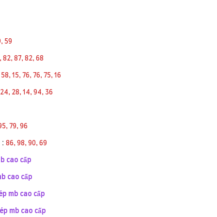
9, 59
, 82, 87, 82, 68
 58, 15, 76, 76, 75, 16
 24, 28, 14, 94, 36
95, 79, 96
 :
86, 98, 90, 69
mb cao cấp
mb cao cấp
kép mb cao cấp
kép mb cao cấp