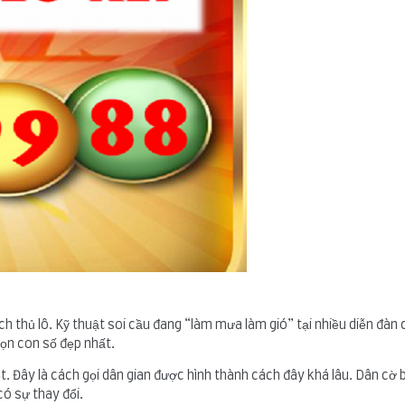
ạch thủ lô. Kỹ thuật soi cầu đang “làm mưa làm gió” tại nhiều diễn đà
họn con số đẹp nhất.
iệt. Đây là cách gọi dân gian được hình thành cách đây khá lâu. Dân c
ó sự thay đổi.