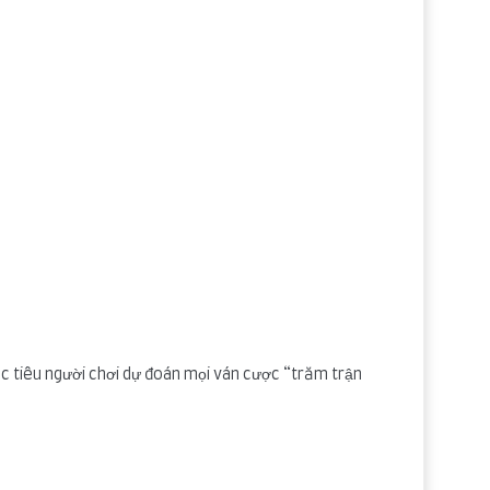
ục tiêu người chơi dự đoán mọi ván cược “trăm trận