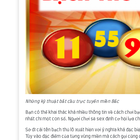
Những kỹ thuật bắt cầu trực tuyến miền Bắc
Bạn có thể khai thác khá nhiều thông tin về cách chơi b
nhất chỉ một con số. Người chơi sẽ sex định cơ hội lựa c
Sở dĩ cái tên bạch thủ lô xuất hiện với ý nghĩa khá đặc b
Tùy vào đặc điểm của từng vùng miền mà cách gọi cũng c