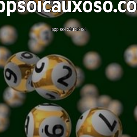
ppsoicauxoso.c
app soi cầu xổ số