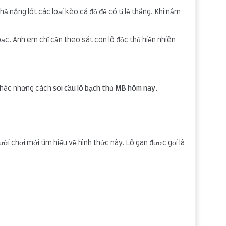
Khả năng lót các loại kèo cá độ để có tỉ lệ thắng. Khi nắm
bạc. Anh em chỉ cần theo sát con lô độc thủ hiển nhiên
i thác những cách
soi cầu lô bạch thủ MB hôm nay
.
ười chơi mới tìm hiểu về hình thức này. Lô gan được gọi là