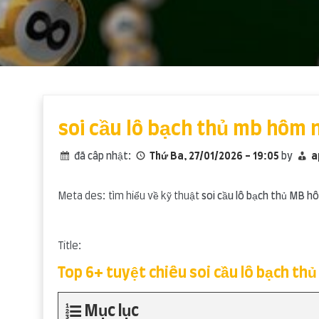
Skip
to
content
soi cầu lô bạch thủ mb hôm 
đã câp nhật:
Thứ Ba, 27/01/2026 - 19:05
by
a
Meta des: tìm hiểu về kỹ thuật
soi cầu lô bạch thủ MB h
Title:
Top 6+ tuyệt chiêu soi cầu lô bạch t
Mục lục