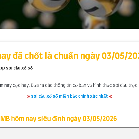
nay đã chốt là chuẩn ngày 03/05/20
pp soi cầu xổ số
ôm nay
cực hay. Đưa ra các thông tin cơ bản về hình thức soi cầu trự
»
soi cầu xổ số miền bắc chính xác nhất
«
hủ MB hôm nay siêu đỉnh ngày 03/05/2026