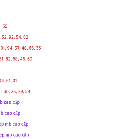
, 35
, 52, 92, 54, 82
 01, 94, 37, 48, 66, 35
 31, 82, 68, 46, 63
04, 61, 01
 :
30, 26, 29, 54
mb cao cấp
mb cao cấp
kép mb cao cấp
kép mb cao cấp