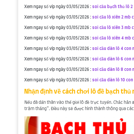
Xem ngay số víp ngày 03/05/2026 :
soi cầu bạch thủ lô 
Xem ngay số víp ngày 03/05/2026 :
soi cầu lô xiên 2 mb 
Xem ngay số víp ngày 03/05/2026 :
soi cầu lô xiên 3 mb 
Xem ngay số víp ngày 03/05/2026 :
soi cầu lô xiên 4 mb 
Xem ngay số víp ngày 03/05/2026 :
soi cầu dàn lô 4 con
Xem ngay số víp ngày 03/05/2026 :
soi cầu dàn lô 6 con
Xem ngay số víp ngày 03/05/2026 :
soi cầu dàn lô 8 con
Xem ngay số víp ngày 03/05/2026 :
soi cầu dàn lô 10 co
Nhận định về cách chơi lô đề bạch thủ
Nếu đã dấn thân vào thế giới lô đề trực tuyến. Chắc hẳ
trăm thắng”. Điều này sẽ được hình thành thông qua cá