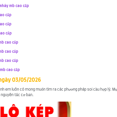
2 nháy mb cao cấp
cao cấp
cao cấp
cao cấp
 mb cao cấp
 mb cao cấp
 mb cao cấp
n mb cao cấp
 ngày 03/05/2026
n anh em luôn có mong muốn tìm ra các phương pháp soi cầu hợp lý. M
c nguyên tắc cơ bản.