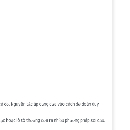
n cá độ. Nguyên tắc áp dụng dựa vào cách dự đoán duy
ờ bạc hoặc lô tô thường đưa ra nhiều phương pháp soi cầu.