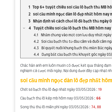
Top 6+ tuyệt chiêu soi cầu lô bạch thủ MB h
soi cầu minh ngọc dàn lô đẹp nhất hôm nay 
Nhận định về cách chơi lô đề bạch thủ ngày 
Tuyệt chiêu soi cầu lô bạch thủ MB hôm nay
Nhắm chừng vào một con lưu duy nhất ngày
Soi cầu bạch thủ từ đầu câm và đuôi câm n
Bí quyết nuôi khung bạch thủ miền Bắc ngà
Dạng bắt cầu bạch thủ khuyết góc ngày 03
Chắc hẳn anh em luôn muốn có được kết quả thắng đậm tro
nghiệm cá cược mỗi ngày. Nội dung dưới đây cập nhật n
soi cầu minh ngọc dàn lô đẹp nhất hô
Chốt số bạch thủ lô đẹp nhất ngày 03/05/2026 :
19
Cầu bạch thủ lô kép mb hôm nay 03/05/2026 :
66
Song thủ thủ lô miễn phí ngày 03/05/2026 :
74, 88