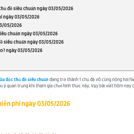
 thủ đề siêu chuẩn ngày 03/05/2026
hí ngày 03/05/2026
03/05/2026
 siêu chuẩn ngày 03/05/2026
 đề siêu chuẩn ngày 03/05/2026
ao? ngày 03/05/2026
cầu độc thủ đề siêu chuẩn
đang trở thành 1 chủ đề vô cùng nóng hổi hi
 ý quan trọng khi tham gia chơi hình thức này. Vậy bài viết hôm nay 
miễn phí ngày 03/05/2026