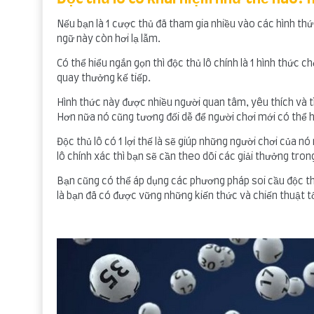
Nếu bạn là 1 cược thủ đã tham gia nhiều vào các hình thức
ngữ này còn hơi lạ lẫm.
Có thể hiểu ngắn gọn thì độc thủ lô chính là 1 hình thức 
quay thưởng kế tiếp.
Hình thức này được nhiều người quan tâm, yêu thích và 
Hơn nữa nó cũng tương đối dễ để người chơi mới có thể 
Độc thủ lô có 1 lợi thế là sẽ giúp những người chơi của
lô chính xác thì bạn sẽ cần theo dõi các giải thưởng trong 
Bạn cũng có thể áp dụng các phương pháp soi cầu độc thủ 
là bạn đã có được vững những kiến thức và chiến thuật t