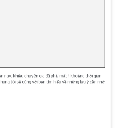
ện nay. Nhiều chuyên gia đã phải mất 1 khoảng thời gian
chúng tôi sẽ cùng với bạn tìm hiểu về những lưu ý cần nhớ