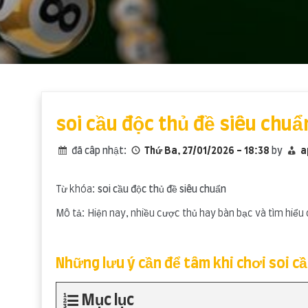
Skip
to
content
soi cầu độc thủ đề siêu chu
đã câp nhật:
Thứ Ba, 27/01/2026 - 18:38
by
a
Từ khóa:
soi cầu độc thủ đề siêu chuẩn
Mô tả: Hiện nay, nhiều cược thủ hay bàn bạc và tìm hiểu
Những lưu ý cần để tâm khi chơi soi c
Mục lục