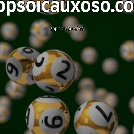
ppsoicauxoso.c
app soi cầu xổ số