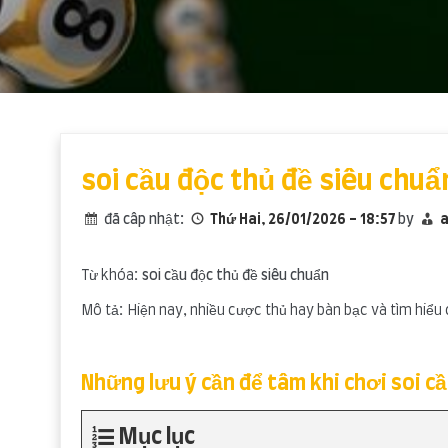
Skip
to
content
soi cầu độc thủ đề siêu chu
đã câp nhật:
Thứ Hai, 26/01/2026 - 18:57
by
a
Từ khóa:
soi cầu độc thủ đề siêu chuẩn
Mô tả: Hiện nay, nhiều cược thủ hay bàn bạc và tìm hiểu
Những lưu ý cần để tâm khi chơi soi c
Mục lục