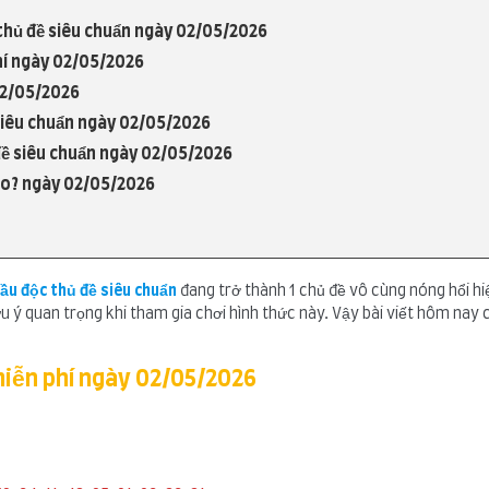
 thủ đề siêu chuẩn ngày 02/05/2026
hí ngày 02/05/2026
02/05/2026
 siêu chuẩn ngày 02/05/2026
 đề siêu chuẩn ngày 02/05/2026
ao? ngày 02/05/2026
cầu độc thủ đề siêu chuẩn
đang trở thành 1 chủ đề vô cùng nóng hổi hi
 ý quan trọng khi tham gia chơi hình thức này. Vậy bài viết hôm nay 
miễn phí ngày 02/05/2026