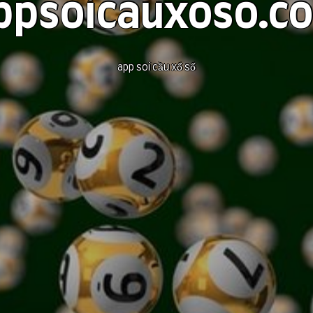
ppsoicauxoso.c
app soi cầu xổ số