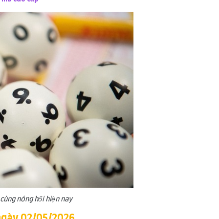
 cùng nóng hổi hiện nay
 ngày 02/05/2026