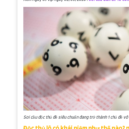
Soi cầu độc thủ đề siêu chuẩn đang trở thành 1 chủ đề vô
Độc thủ lô có khái niệm như thế nào?