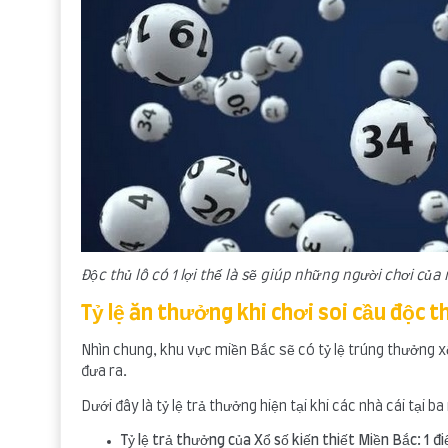
Độc thủ lô có 1 lợi thế là sẽ giúp những người chơi củ
Tỷ lệ ăn thưởng khi chơi soi cầu độc 
Nhìn chung, khu vực miền Bắc sẽ có tỷ lệ trúng thưởng 
đưa ra.
Dưới đây là tỷ lệ trả thưởng hiện tại khi các nhà cái tại
Tỷ lệ trả thưởng của Xổ số kiến ​​thiết Miền Bắc: 1