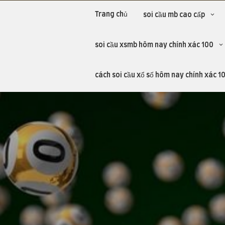
Trang chủ
soi cầu mb cao cấp
soi cầu xsmb hôm nay chính xác 100
cách soi cầu xổ số hôm nay chính xác 1