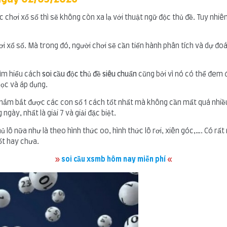
 chơi xổ số thì sẽ không còn xa lạ với thuật ngữ độc thủ đề. Tuy nhiên
chơi xổ số. Mà trong đó, người chơi sẽ cần tiến hành phân tích và dự 
tìm hiểu cách
soi cầu độc thủ đề siêu chuẩn
cũng bởi vì nó có thể đem đ
học và áp dụng.
 nó nắm bắt được các con số 1 cách tốt nhất mà không cần mất quá nhi
ngày, nhất là giải 7 và giải đặc biệt.
lô nữa như là theo hình thức oo, hình thức lô rơi, xiên góc,…. Có rất 
ốt hay chưa.
»
soi cầu xsmb hôm nay miễn phí
«