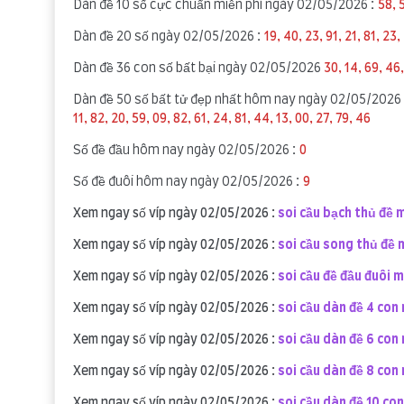
Dàn đề 10 số cực chuẩn miễn phí ngày 02/05/2026 :
58, 5
Dàn đề 20 số ngày 02/05/2026 :
19, 40, 23, 91, 21, 81, 23,
Dàn đề 36 con số bất bại ngày 02/05/2026
30, 14, 69, 46,
Dàn đề 50 số bất tử đẹp nhất hôm nay ngày 02/05/2026
11, 82, 20, 59, 09, 82, 61, 24, 81, 44, 13, 00, 27, 79, 46
Số đề đầu hôm nay ngày 02/05/2026 :
0
Số đề đuôi hôm nay ngày 02/05/2026 :
9
Xem ngay số víp ngày 02/05/2026 :
soi cầu bạch thủ đề 
Xem ngay số víp ngày 02/05/2026 :
soi cầu song thủ đề 
Xem ngay số víp ngày 02/05/2026 :
soi cầu đề đầu đuôi 
Xem ngay số víp ngày 02/05/2026 :
soi cầu dàn đề 4 con
Xem ngay số víp ngày 02/05/2026 :
soi cầu dàn đề 6 con
Xem ngay số víp ngày 02/05/2026 :
soi cầu dàn đề 8 con
Xem ngay số víp ngày 02/05/2026 :
soi cầu dàn đề 10 co