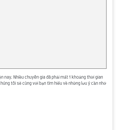
ện nay. Nhiều chuyên gia đã phải mất 1 khoảng thời gian
chúng tôi sẽ cùng với bạn tìm hiểu về những lưu ý cần nhớ