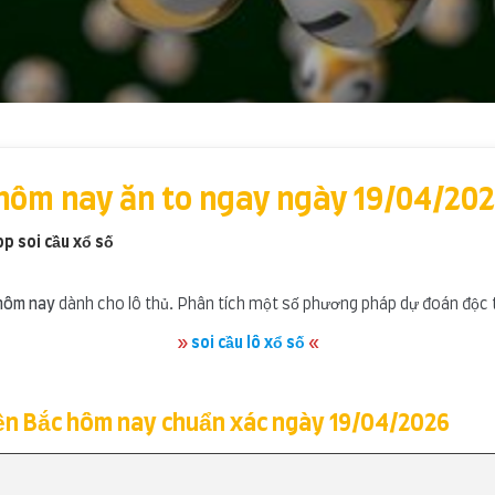
 hôm nay ăn to ngay ngày 19/04/20
p soi cầu xổ số
 hôm nay
dành cho lô thủ. Phân tích một số phương pháp dự đoán độc t
»
soi cầu lô xổ số
«
ền Bắc hôm nay chuẩn xác ngày 19/04/2026