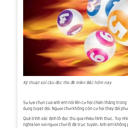
Kỹ thuật soi cầu độc thủ đề miền Bắc hôm nay
Sự lựa chọn của anh em nói lên cơ hội chiến thắng trong 
dụng tuyệt đối. Người chơi không còn cơ hội thay đổi ph
Quá trình xác định lô độc thủ qua nhiều hình thức. Tuy nhi
nghĩa lớn với người chơi lô đề trực tuyến. Anh em không ph