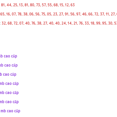
 81, 44, 25, 13, 81, 80, 73, 57, 55, 68, 15, 12, 63
65, 16, 07, 78, 38, 06, 56, 75, 05, 23, 27, 91, 56, 97, 46, 66, 72, 37, 11, 27,
:
32, 68, 72, 07, 40, 76, 38, 27, 40, 40, 24, 14, 21, 76, 33, 18, 99, 95, 30, 5
mb cao cấp
mb cao cấp
mb cao cấp
 mb cao cấp
 mb cao cấp
 mb cao cấp
n mb cao cấp