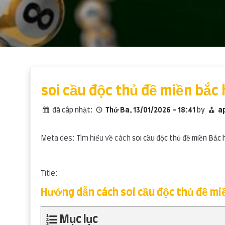
Skip
to
content
soi cầu độc thủ đề miền bắc
đã câp nhật:
Thứ Ba, 13/01/2026 - 18:41
by
ap
Meta des: Tìm hiểu về cách
soi cầu độc thủ đề miền Bắc
Title:
Hướng dẫn cách soi cầu độc thủ đề mi
Mục lục