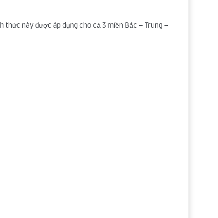
ình thức này được áp dụng cho cả 3 miền Bắc – Trung –