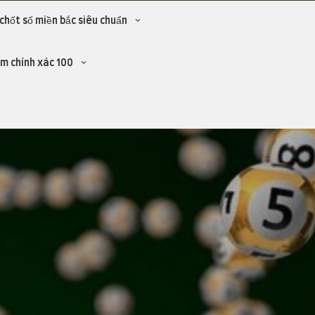
chốt số miền bắc siêu chuẩn
am chính xác 100