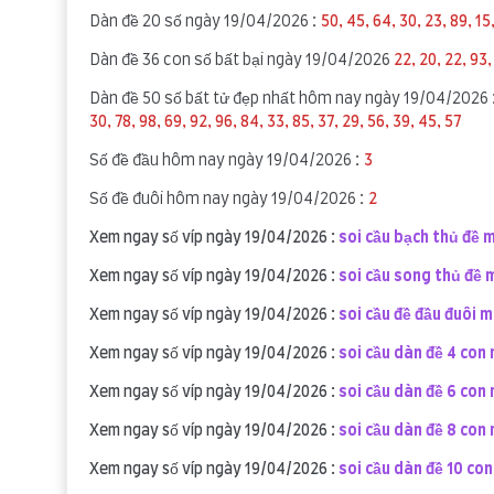
Dàn đề 20 số ngày 19/04/2026 :
50, 45, 64, 30, 23, 89, 15,
Dàn đề 36 con số bất bại ngày 19/04/2026
22, 20, 22, 93, 
Dàn đề 50 số bất tử đẹp nhất hôm nay ngày 19/04/2026 
30, 78, 98, 69, 92, 96, 84, 33, 85, 37, 29, 56, 39, 45, 57
Số đề đầu hôm nay ngày 19/04/2026 :
3
Số đề đuôi hôm nay ngày 19/04/2026 :
2
Xem ngay số víp ngày 19/04/2026 :
soi cầu bạch thủ đề 
Xem ngay số víp ngày 19/04/2026 :
soi cầu song thủ đề 
Xem ngay số víp ngày 19/04/2026 :
soi cầu đề đầu đuôi 
Xem ngay số víp ngày 19/04/2026 :
soi cầu dàn đề 4 con
Xem ngay số víp ngày 19/04/2026 :
soi cầu dàn đề 6 con
Xem ngay số víp ngày 19/04/2026 :
soi cầu dàn đề 8 con
Xem ngay số víp ngày 19/04/2026 :
soi cầu dàn đề 10 co