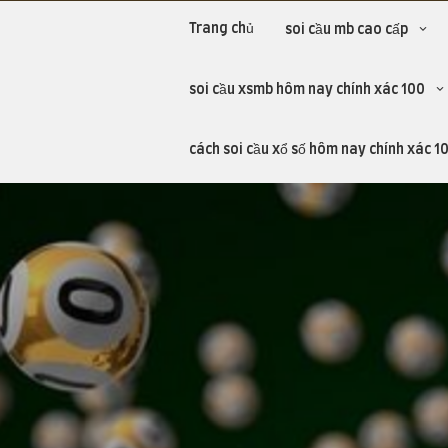
Trang chủ
soi cầu mb cao cấp
soi cầu xsmb hôm nay chính xác 100
cách soi cầu xổ số hôm nay chính xác 1