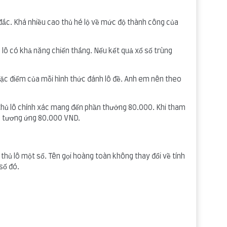
 đắc. Khá nhiều cao thủ hé lộ về mức độ thành công của
lô có khả năng chiến thắng. Nếu kết quả xổ số trùng
 đặc điểm của mỗi hình thức đánh lô đề. Anh em nên theo
 thủ lô chính xác mang đến phần thưởng 80.000. Khi tham
nam tương ứng 80.000 VND.
hủ lô một số. Tên gọi hoàng toàn không thay đổi về tính
 số đó.