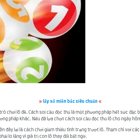
»
lấy số miền bắc siêu chuẩn
«
trò chơi lô đề. Cách soi cầu độc thủ là một phương pháp hết sức đặc b
ương pháp khác. Nếu đã lựa chọn cách soi cầu độc thủ lô cho ngày hô
ên đây lại là cách chơi giảm thiểu tình trạng trượt lô. Thậm chí với c
ải lo lắng vì giá trị con lô thay đổi bất ngờ.