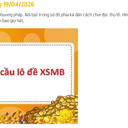
ày 19/04/2026
phương pháp. Nổi bật trong số đó phải kể đến cách chơi độc thủ lô. H
n bao giờ hết.